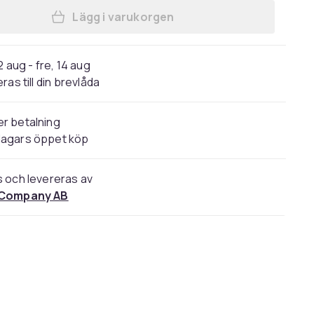
Lägg i varukorgen
Lägg till Dubbelskikts rostfritt stål g
2 aug - fre, 14 aug
ras till din brevlåda
r betalning
dagars öppet köp
s och levereras av
 Company AB