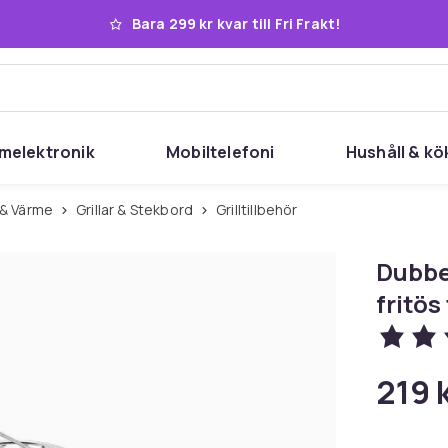
Bara 299 kr kvar till Fri Frakt!
melektronik
Mobiltelefoni
Hushåll & kö
g & Värme
Grillar & Stekbord
Grilltillbehör
Dubbel
fritös
219 