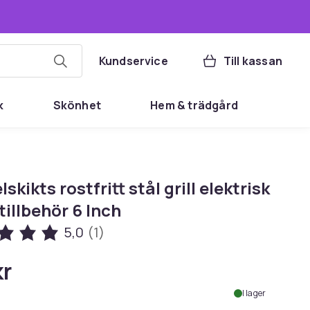
Kundservice
Till kassan
k
Skönhet
Hem & trädgård
skikts rostfritt stål grill elektrisk
 tillbehör 6 Inch
5,0
(1)
kr
I lager