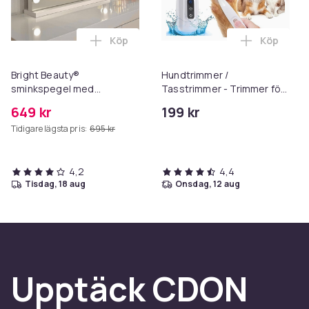
Köp
Köp
Lägg till Bright Beauty® sminkspegel me
Lägg till 
Bright Beauty®
Hundtrimmer /
sminkspegel med
Tasstrimmer - Trimmer för
belysning –
tassar
649 kr
199 kr
Hollywoodspegel – 58×46
Tidigare lägsta pris:
695 kr
cm – 15 LED-lampor – 3
ljusfärger – Dimbar – Smart
Touch – USB-
laddningsport – Vit
4,2
4,4
tisdag, 18 aug
onsdag, 12 aug
Upptäck CDON