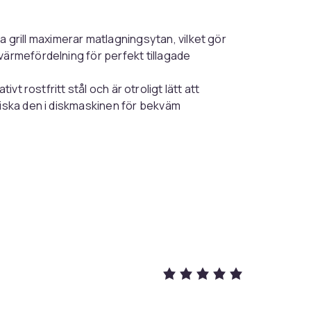
grill maximerar matlagningsytan, vilket gör
värmefördelning för perfekt tillagade
tivt rostfritt stål och är otroligt lätt att
diska den i diskmaskinen för bekväm
laga en mängd olika livsmedel i din airfryer,
fekta för kebab, så att du kan skapa läckra