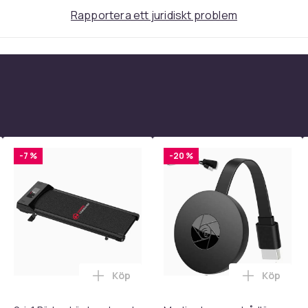
Rapportera ett juridiskt problem
6 Inch
208
e495af85-5d46-5f45-9983-346b9aaeb9a8
-7 %
-20 %
Köp
Köp
 - Adapter + Kabel 25W lightning - USB-C 2m i varukorgen
l iPhone 17 / 16 / 15 Snabbladdare med 2M USB-C till USB-C kab
Lägg till 2-i-1 Bärbar Löpband med 5% M
Lägg till