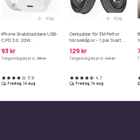
Köp
Köp
d belysning – Hollywoodspegel – 58×46 cm – 15 LED-lampor – 3 l
Hundtrimmer / Tasstrimmer - Trimmer för tassar i varukorgen
Lägg till iPhone Snabbladdare USB-C PD 3
Lägg till Ge
iPhone Snabbladdare USB-
Gelkuddar för 3M Peltor
C PD 3.0. 20W
hörselkåpor – 1 par Svart
1
Strömadapter + Kabel
Black
93 kr
129 kr
Tidigare lägsta pris:
96 kr
Tidigare lägsta pris:
143 kr
T
3,9
4,7
fredag, 14 aug
fredag, 14 aug