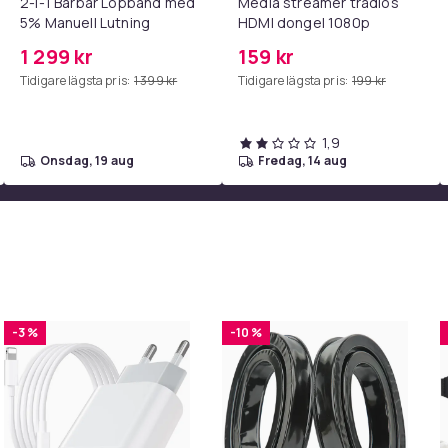
2-i-1 Bärbar Löpband med
Media streamer trådlös
5% Manuell Lutning
HDMI dongel 1080p
1 299 kr
159 kr
Tidigare lägsta pris:
1 399 kr
Tidigare lägsta pris:
199 kr
1,9
onsdag, 19 aug
fredag, 14 aug
-3 %
-10 %