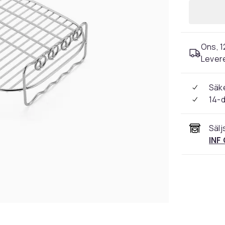
Ons, 1
Levere
Säke
14-
Sälj
INF