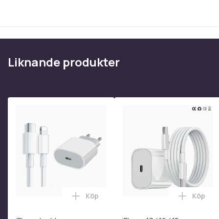
Rostfri stålgrill x 1
Storlek
Vikt, gram
Artikel.nr.
Liknande produkter
Produktsäkerhetsinformation
Köp
Köp
Lägg till iPhone Laddare Snabbladdare
Lägg til