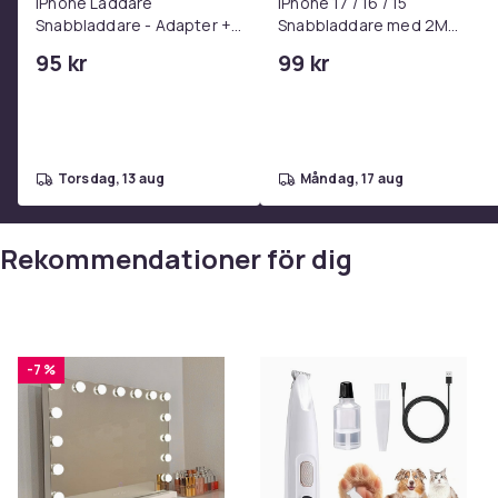
iPhone Laddare
iPhone 17 / 16 / 15
Snabbladdare - Adapter +
Snabbladdare med 2M
Kabel 25W lightning - USB-
USB-C till USB-C kabel
95 kr
99 kr
C 2m
torsdag, 13 aug
måndag, 17 aug
Rekommendationer för dig
-7 %