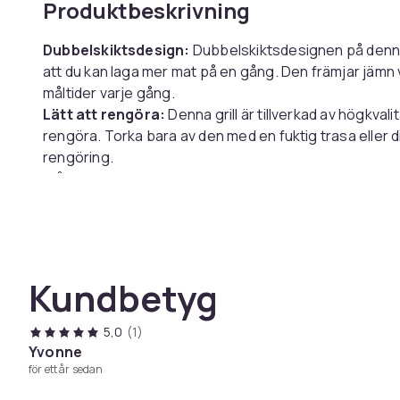
Produktbeskrivning
Dubbelskiktsdesign:
Dubbelskiktsdesignen på denna 
att du kan laga mer mat på en gång. Den främjar jämn 
måltider varje gång.
Lätt att rengöra:
Denna grill är tillverkad av högkvalita
rengöra. Torka bara av den med en fuktig trasa eller 
rengöring.
Mångsidig matlagning:
Denna grill är perfekt för att 
som grönsaker, kött, skaldjur och mer. Spetten är per
och hälsosamma måltider.
Specifikationer:
Kundbetyg
Färg: Silver
Storlek: 6 tum: 15x7,2x0,5 cm (med 3 spett)
8 tum: 19x7,2x0,5 cm (med 4 spett)
5,0
(1)
Material: Rostfri ståltråd
Yvonne
för ett år sedan
Paketet innehåller: