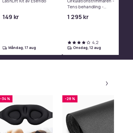
LashLift Kit av Esefido
Cirkulationstrimmaren -
Tens behandling -
TrendRehab
149 kr
1 295 kr
4,2
måndag, 17 aug
onsdag, 12 aug
Panel 1 a
-34 %
-28 %