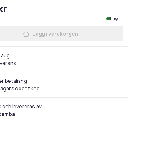
kr
I lager
Lägg i varukorgen
Lägg till Dungeons & Dragons Dam/K
1 aug
verans
r betalning
dagars öppet köp
s och levereras av
temba