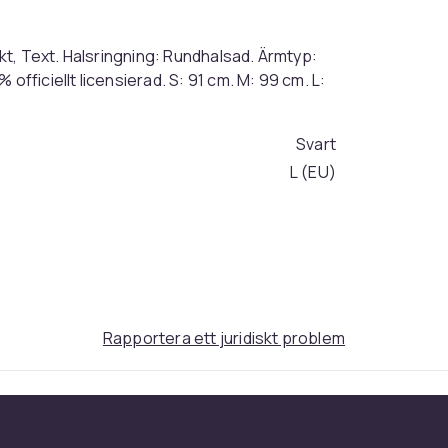
t, Text. Halsringning: Rundhalsad. Ärmtyp:
officiellt licensierad. S: 91 cm. M: 99 cm. L:
Svart
L (EU)
a6b22323-6525-4822-b5e6-8f20b080b465
Rapportera ett juridiskt problem