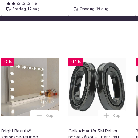
1,9
fredag, 14 aug
onsdag, 19 aug
-7 %
-10 %
Köp
Köp
 lampor med 2 praktiska fjärrkontroller i varukorgen
Duschtröskel / Vattenbarriär – Självhäftande Silikonlist Håll d
Lägg till Bright Beauty® sminkspegel med 
Lägg till Ge
Bright Beauty®
Gelkuddar för 3M Peltor
sminkspegel med
hörselkåpor – 1 par Svart
1