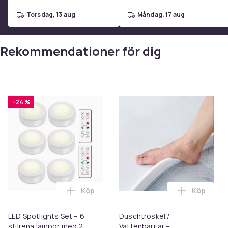
torsdag, 13 aug
måndag, 17 aug
Rekommendationer för dig
-24 %
Köp
Köp
Lägg till LED Spotlights Set – 6 stilrena
Lägg till 
LED Spotlights Set – 6
Duschtröskel /
stilrena lampor med 2
Vattenbarriär –