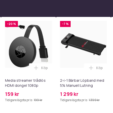
-20 %
-7 %
Köp
Köp
 - Adapter + Kabel 25W lightning - USB-C 2m i varukorgen
l iPhone 17 / 16 / 15 Snabbladdare med 2M USB-C till USB-C kab
Lägg till Media streamer trådlös HDMI d
Lägg till
Media streamer trådlös
2-i-1 Bärbar Löpband med
HDMI dongel 1080p
5% Manuell Lutning
159 kr
1 299 kr
Tidigare lägsta pris:
199 kr
Tidigare lägsta pris:
1 399 kr