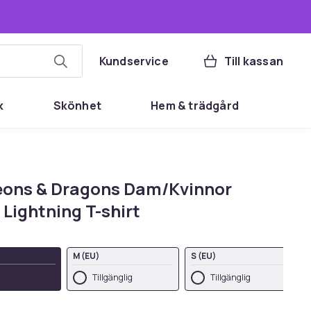
Kundservice
Till kassan
k
Skönhet
Hem & trädgård
ons & Dragons Dam/Kvinnor
Lightning T-shirt
M (EU)
S (EU)
Tillgänglig
Tillgänglig