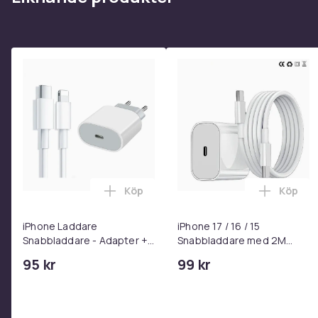
Köp
Köp
Lägg till iPhone Laddare Snabbladdare
Lägg til
iPhone Laddare
iPhone 17 / 16 / 15
Snabbladdare - Adapter +
Snabbladdare med 2M
Kabel 25W lightning - USB-
USB-C till USB-C kabel
95 kr
99 kr
C 2m