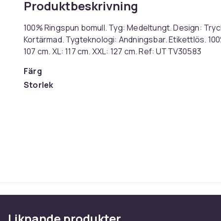
Produktbeskrivning
100% Ringspun bomull. Tyg: Medeltungt. Design: Tryck
Kortärmad. Tygteknologi: Andningsbar. Etikettlös. 100% 
107 cm. XL: 117 cm. XXL: 127 cm. Ref: UTTV30583
Färg
Storlek
Artikel.nr.
Produktsäkerhetsinformation
Liknande produkter