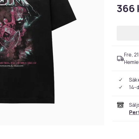
366 
Fre, 2
Hemle
Säke
14-
Sälj
Per