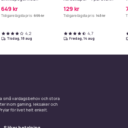
belysning –
Black
649 kr
129 kr
Hollywoodspegel – 58×46
Tidigare lägsta pris:
695 kr
Tidigare lägsta pris:
143 kr
T
cm – 15 LED-lampor – 3
ljusfärger – Dimbar – Smart
Touch – USB-
laddningsport – Vit
4,2
4,7
tisdag, 18 aug
fredag, 14 aug
ina små vardagsbehov och stora
kter inom gaming, leksaker och
ylar för livet helt enkelt.
Säker betalning