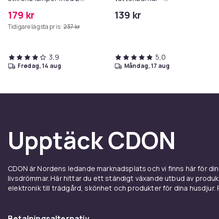
praktiska fjärrkontroller
Självhäftande Silikonlist
179 kr
139 kr
Håll ditt badrum torrt och
Tidigare lägsta pris:
237 kr
tryggt 2m
3,9
5,0
fredag, 14 aug
måndag, 17 aug
Upptäck CDON
CDON är Nordens ledande marknadsplats och vi finns här för d
livsdrömmar. Här hittar du ett ständigt växande utbud av produ
elektronik till trädgård, skönhet och produkter för dina husdjur. Pr
Betalningsalternativ