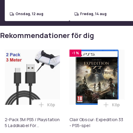
- Produkttyp: Fysiskt videospel (importutgåva)
Ytterligare information
onsdag, 12 aug
fredag, 14 aug
- Ekonomisk aktör ansvarig för försäljning: Se sälja
Rekommendationer för dig
Artikel.nr.
Produktsäkerhetsinformation
-1 %
Köp
Köp
Lägg till 
Lägg
2-Pack 3M PS5 / Playstation
Clair Obscur: Expedition 33
5 Laddkabel För
- PS5-spel
handkontroll