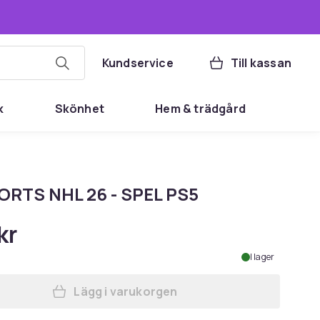
Kundservice
Till kassan
k
Skönhet
Hem & trädgård
ORTS NHL 26 - SPEL PS5
kr
I lager
Lägg i varukorgen
Lägg till EA SPORTS NHL 26 - SPEL P