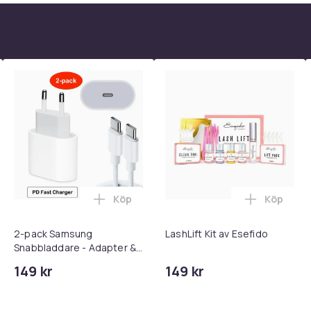
onlinelägen
ch action
ljerade animationer för en realistisk
Köp
Köp
 - Adapter + Kabel 25W lightning - USB-C 2m i varukorgen
l iPhone 17 / 16 / 15 Snabbladdare med 2M USB-C till USB-C kab
Lägg till 2-pack Samsung Snabbladdare
Lägg till 
2-pack Samsung
LashLift Kit av Esefido
5-SPEL
Snabbladdare - Adapter &
Kabel 20W USB-C 2m
149 kr
149 kr