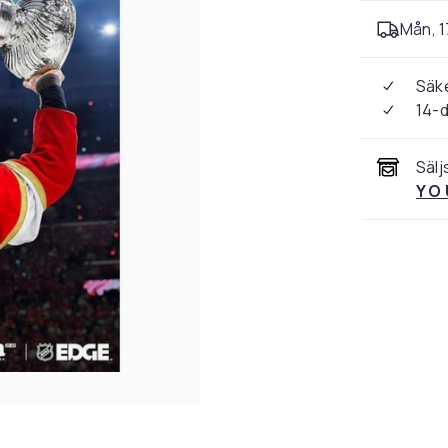
Mån, 1
Säke
14-
Sälj
Y O 