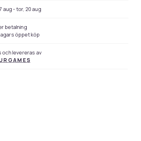
7 aug - tor, 20 aug
r betalning
dagars öppet köp
s och levereras av
U R G A M E S