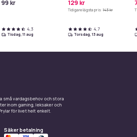
99 kr
129 kr
iPhone/iPad
-
Tidigare lägsta pris:
143 kr
T
4,3
4,7
tisdag, 11 aug
torsdag, 13 aug
ina små vardagsbehov och stora
kter inom gaming, leksaker och
ylar för livet helt enkelt.
Säker betalning