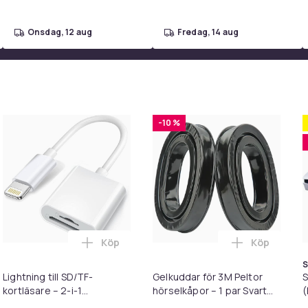
onsdag, 12 aug
fredag, 14 aug
rens uppgifter på marknadsplatsen
f7765685-b083-5e8e-af00-e676356fddbe
-10 %
Köp
Köp
Clair Obscur: Expedition 33 - PS5-spel i varukorgen
 till 2-Pack 3M PS5 / Playstation 5 Laddkabel För handkontroll i varukorgen
Lägg till Lightning till SD/TF-kortläsare 
Lägg till Ge
S
Lightning till SD/TF-
Gelkuddar för 3M Peltor
S
kortläsare – 2-i-1
hörselkåpor – 1 par Svart
(
minneskortadapter för
Black
-