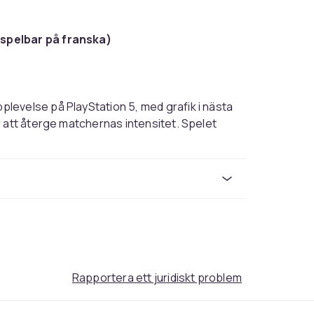
 spelbar på franska)
levelse på PlayStation 5, med grafik i nästa
 att återge matchernas intensitet. Spelet
eckla och följa din spelares progression,
iva tävlingar. Denna europeiska importversion
älskare och spelare som söker realistisk
erna för sportimulering på PS5 genom att
Rapportera ett juridiskt problem