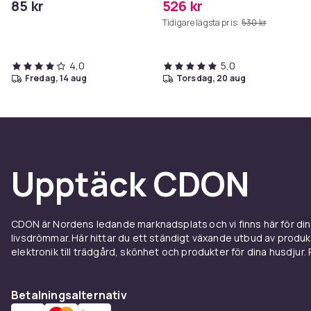
85 kr
526 kr
Tidigare lägsta pris:
530 kr
4,0
5,0
fredag, 14 aug
torsdag, 20 aug
Upptäck CDON
CDON är Nordens ledande marknadsplats och vi finns här för d
livsdrömmar. Här hittar du ett ständigt växande utbud av produ
elektronik till trädgård, skönhet och produkter för dina husdjur. Pr
Betalningsalternativ