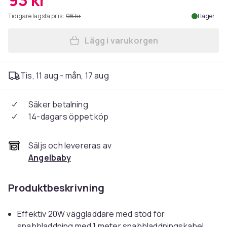
93 kr
Tidigare lägsta pris:
96 kr
I lager
Lägg i varukorgen
Lägg till iPhone Snabbladd
Tis, 11 aug - mån, 17 aug
Säker betalning
14-dagars öppet köp
Säljs och levereras av
Angelbaby
Produktbeskrivning
Effektiv 20W väggladdare med stöd för
snabbladdning med 1 meter snabbladdningskabel.