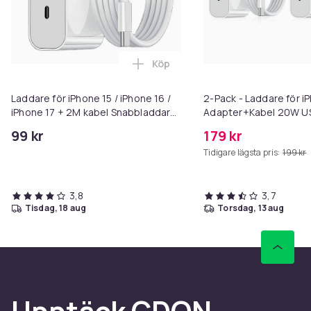
Köp
Laddare för iPhone 15 / iPhone 16 /
2-Pack - Laddare för i
iPhone 17 + 2M kabel Snabbladdare
Adapter+Kabel 20W U
USB-C till USB-C
Snabbladdare
99 kr
179 kr
Tidigare lägsta pris:
199 kr
3,8
3,7
tisdag, 18 aug
torsdag, 13 aug
Upptäck CDON