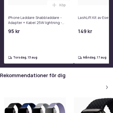
Artikel.nr.
Köp
Lägg till iPhone Laddare Snab
be27cbc0-71fb-46c7-8030-2bc4580bb67d
iPhone Laddare Snabbladdare -
LashLift Kit av Esefi
Produktsäkerhetsinformation
Adapter + Kabel 25W lightning -
USB-C 2m
95 kr
149 kr
torsdag, 13 aug
måndag, 17 aug
Rekommendationer för dig