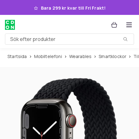
Hoppa till huvudinnehållet
Bara 299 kr kvar till Fri Frakt!
Sök efter produkter
Startsida
Mobiltelefoni
Wearables
Smartklockor
T