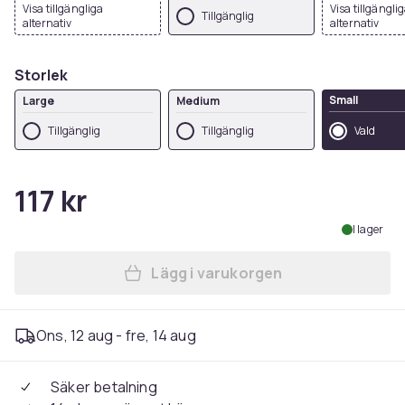
Visa tillgängliga
Visa tillgängli
Tillgänglig
alternativ
alternativ
Storlek
Small
Large
Medium
Tillgänglig
Tillgänglig
Vald
117 kr
I lager
Lägg i varukorgen
Lägg till Elastiska Armban
Ons, 12 aug - fre, 14 aug
Säker betalning