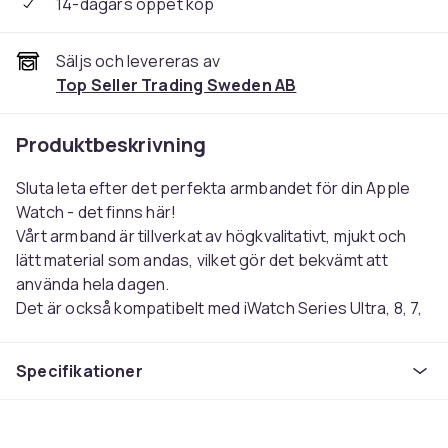
14-dagars öppet köp
Säljs och levereras av
Top Seller Trading Sweden AB
Produktbeskrivning
Sluta leta efter det perfekta armbandet för din Apple
Watch - det finns här!
Vårt armband är tillverkat av högkvalitativt, mjukt och
lätt material som andas, vilket gör det bekvämt att
använda hela dagen.
Det är också kompatibelt med iWatch Series Ultra, 8, 7,
6, SE, 5, 4, 3, 2 och 1, och med fyra olika storlekar att
välja mellan, kan du hitta den perfekta passformen för
Specifikationer
din handled.
XS för 132-143mm, Small för 141-155mm, Medium för
154-168mm, och Large för 166-180mm.