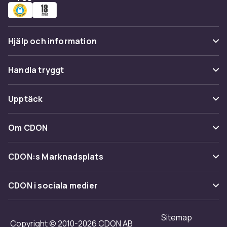
Hjälp och information
Vanliga frågor
Handla tryggt
Spåra paket
Betalning
Upptäck
Ångra & Returnera här
Leverans
Kategorier
Kundservice
Om CDON
Villkor & policy
Varumärken
Om oss
Återkallelser
CDON:s Marknadsplats
Guider
Kundrecensioner
Sälj på CDON
Shopit.se
CDON i sociala medier
Karriär på CDON
Bli affiliate
Investor relations
Sitemap
Regler & kvalitet
Copyright © 2010-2026 CDON AB