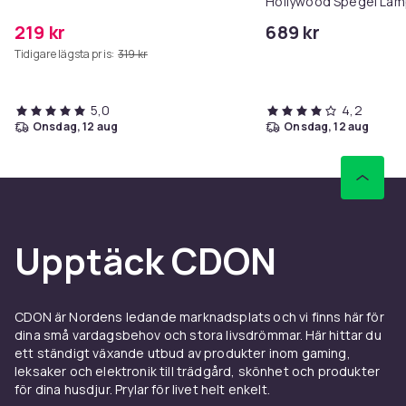
Hollywood Spegel Lam
58x46cm
219 kr
689 kr
Tidigare lägsta pris:
319 kr
5,0
4,2
onsdag, 12 aug
onsdag, 12 aug
Upptäck CDON
CDON är Nordens ledande marknadsplats och vi finns här för
dina små vardagsbehov och stora livsdrömmar. Här hittar du
ett ständigt växande utbud av produkter inom gaming,
leksaker och elektronik till trädgård, skönhet och produkter
för dina husdjur. Prylar för livet helt enkelt.