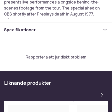
presents live performances alongside behind-the-
scenes footage from the tour. The special aired on
CBS shortly after Presleys death in August 1977.
Från IMDB:
Follows Elvis Presley, featuring never-before-seen
Specifikationer
footage and recordings.
Filminfo:
Version:
: Blu-Ray (svensk text)
Språk
: English
EAN
: 7333018038141
Rapportera ett juridiskt problem
Distributor
: Universal Pictures
Inspelningsår
: 2025
imdb-rating
: 8.3
Längd
: 1h 36m
Liknande produkter
Format
Pa
Blu-ray
Artikel.nr.
e78eb4a5-ac08-5780-9d5c-18c21d34e70e