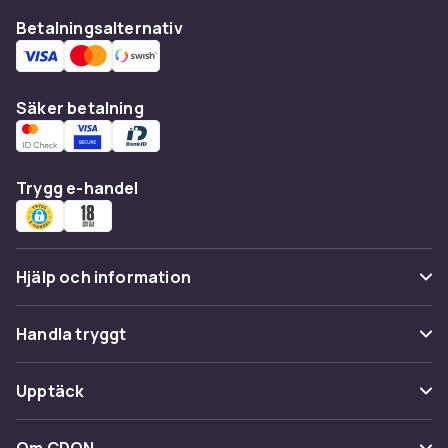
Betalningsalternativ
Säker betalning
Trygg e-handel
Hjälp och information
Vanliga frågor
Handla tryggt
Spåra paket
Betalning
Upptäck
Ångra & Returnera här
Leverans
Kategorier
Kundservice
Om CDON