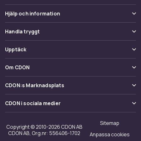
Hjälp och information
Vanliga frågor
Handla tryggt
Spåra paket
Betalning
Upptäck
Ångra & Returnera här
Leverans
Kategorier
Kundservice
Om CDON
Villkor & policy
Varumärken
Om oss
Återkallelser
CDON:s Marknadsplats
Guider
Kundrecensioner
Sälj på CDON
Shopit.se
CDON i sociala medier
Karriär på CDON
Bli affiliate
Investor relations
Sitemap
Regler & kvalitet
Copyright © 2010-2026 CDON AB
Tillgänglighet
CDON AB, Org.nr: 556406-1702
Anpassa cookies
Merchant Help Center