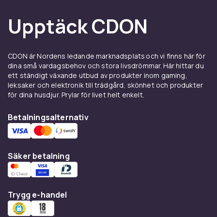
och andra högtider.
Vill du bredda sökandet ytterligare finns fler
Upptäck CDON
bokkategorier under
Filmatiserade böcker &
böcker av artister
, där du även hittar böcker
skrivna av eller om artister och musiker. Letar
CDON är Nordens ledande marknadsplats och vi finns här för
du efter titlar på engelska kan du också kika
dina små vardagsbehov och stora livsdrömmar. Här hittar du
bland
Filmböcker & musikböcker på engelska
.
ett ständigt växande utbud av produkter inom gaming,
leksaker och elektronik till trädgård, skönhet och produkter
för dina husdjur. Prylar för livet helt enkelt.
Betalningsalternativ
Säker betalning
Trygg e-handel