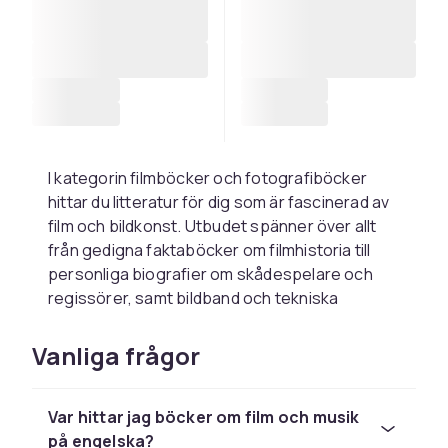
I kategorin filmböcker och fotografiböcker
hittar du litteratur för dig som är fascinerad av
film och bildkonst. Utbudet spänner över allt
från gedigna faktaböcker om filmhistoria till
personliga biografier om skådespelare och
regissörer, samt bildband och tekniska
handböcker för den som vill utveckla sitt
fotograferande.
Vanliga frågor
Filmböckerna passar dig som vill fördjupa dig i
hur en film blir till, från manus och regi till
Var hittar jag böcker om film och musik
klippning och skådespeleri. Här finns böcker
på engelska?