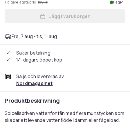
Tidigare lägsta pris:
199 kr
I lager
Lägg i varukorgen
Lägg till Fontän / Solcellsf
Fre, 7 aug - tis, 11 aug
Säker betalning
14-dagars öppet köp
Säljs och levereras av
Nordmagasinet
Produktbeskrivning
Solcellsdriven vattenfontän med flera munstycken som
skapar ett levande vattenflöde i damm eller fågelbad.