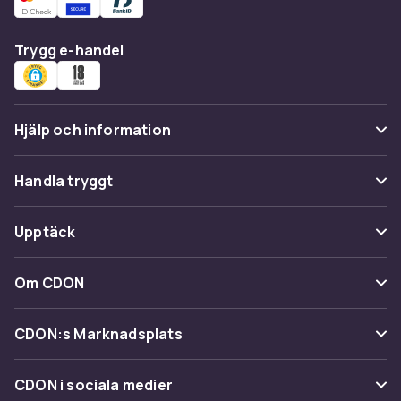
Trygg e-handel
Hjälp och information
Vanliga frågor
Handla tryggt
Spåra paket
Betalning
Upptäck
Ångra & Returnera här
Leverans
Kategorier
Kundservice
Om CDON
Villkor & policy
Varumärken
Om oss
Återkallelser
CDON:s Marknadsplats
Guider
Kundrecensioner
Sälj på CDON
Shopit.se
CDON i sociala medier
Karriär på CDON