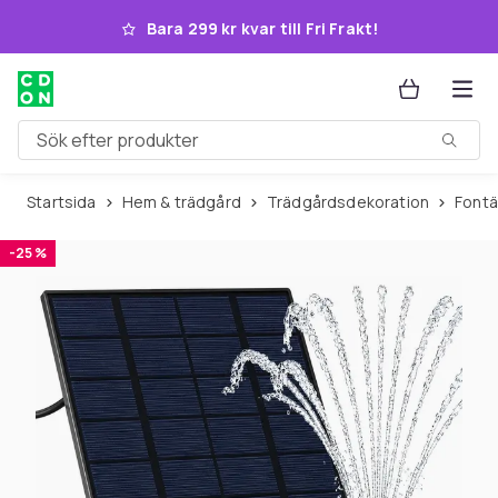
Hoppa till huvudinnehållet
Bara 299 kr kvar till Fri Frakt!
Sök efter produkter
Startsida
Hem & trädgård
Trädgårdsdekoration
Font
-25 %