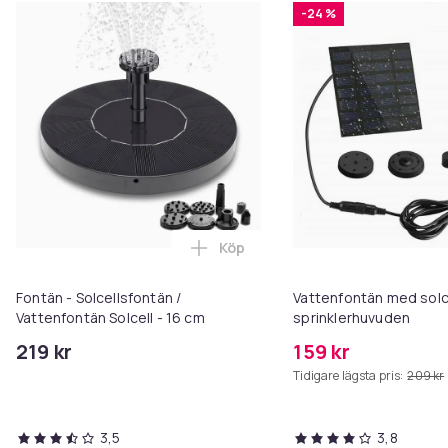
-24 %
Artikel.nr.
9fe0a882-cf9f-5bb1-817c-fb50da6d2b6c
Produktsäkerhetsinformation
Köp
Lägg till Fontän - Solcellsfontä
Fontän - Solcellsfontän /
Vattenfontän med solc
Vattenfontän Solcell - 16 cm
sprinklerhuvuden
219 kr
159 kr
Tidigare lägsta pris:
209 kr
3,5
3,8