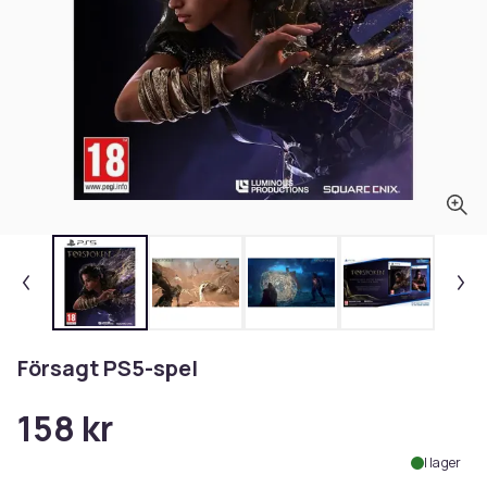
Försagt PS5-spel
158 kr
I lager