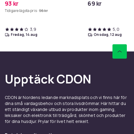
93 kr
69 kr
Tidigare lägsta pris:
96 kr
3,9
5,0
fredag, 14 aug
onsdag, 12 aug
Upptäck CDON
CDON är Nordens ledande marknadsplats och vi finns här för
dina små vardagsbehov och stora livsdrömmar. Här hittar du
ett ständigt växande utbud av produkter inom gaming,
leksaker och elektronik till trädgård, skönhet och produkter
för dina husdjur. Prylar för livet helt enkelt.