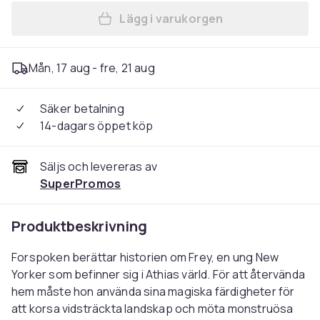
Lägg i varukorgen
Lägg till Försagt PS5-spel i
Mån, 17 aug - fre, 21 aug
Säker betalning
14-dagars öppet köp
Säljs och levereras av
SuperPromos
Produktbeskrivning
Forspoken berättar historien om Frey, en ung New
Yorker som befinner sig i Athias värld. För att återvända
hem måste hon använda sina magiska färdigheter för
att korsa vidsträckta landskap och möta monstruösa