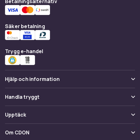
Betalningsalternativ
Säker betalning
Trygg e-handel
Hjälp och information
Vanliga frågor
Handla tryggt
Spåra paket
Betalning
Upptäck
Ångra & Returnera här
Leverans
Kategorier
Kundservice
Om CDON
Villkor & policy