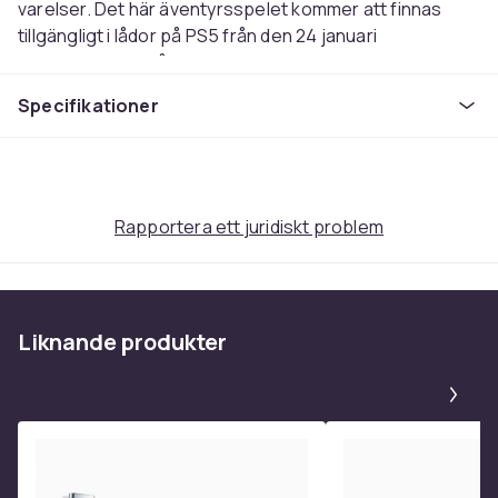
varelser. Det här äventyrsspelet kommer att finnas
tillgängligt i lådor på PS5 från den 24 januari
2023.tillgänglig på engelska
Specifikationer
Artikel.nr.
25976043-479c-499a-8a63-3c7ead7fb17a
Produktsäkerhetsinformation
Rapportera ett juridiskt problem
Liknande produkter
Pa