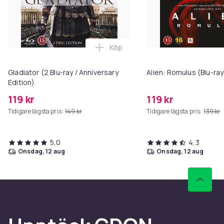
Köp
Lägg till Gladiator (2 Blu-ray / 
Gladiator (2 Blu-ray / Anniversary
Alien: Romulus (Blu-ray
Edition)
119 kr
119 kr
Tidigare lägsta pris:
149 kr
Tidigare lägsta pris:
139 kr
5,0
4,3
onsdag, 12 aug
onsdag, 12 aug