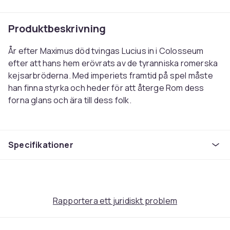
Produktbeskrivning
År efter Maximus död tvingas Lucius in i Colosseum
efter att hans hem erövrats av de tyranniska romerska
kejsarbröderna. Med imperiets framtid på spel måste
han finna styrka och heder för att återge Rom dess
forna glans och ära till dess folk.
Directed by Ridley Scott, Gladiator II stars Paul Mescal
Specifikationer
as Lucius, years after the events of Gladiator. Denzel
Washington, Pedro Pascal, Connie Nielsen and Joseph
Quinn co-star in a historical action drama set in Ancient
Rome, where gladiator arenas, imperial power and
political ambition shape the struggle for Romes future.
Rapportera ett juridiskt problem
The film continues the Gladiator series with sword-
and-sandals action, Roman intrigue and large-scale