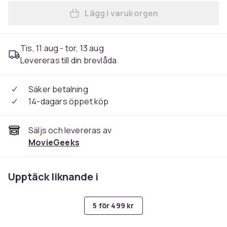
Lägg i varukorgen
Lägg till Gladiator II (2024)
Tis, 11 aug - tor, 13 aug
Levereras till din brevlåda
Säker betalning
14-dagars öppet köp
Säljs och levereras av
MovieGeeks
Upptäck liknande i
5 för 499 kr