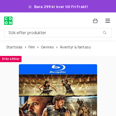
Hoppa till huvudinnehållet
Bara 299 kr kvar till Fri Frakt!
Sök efter produkter
Startsida
Film
Genres
Äventyr & fantasy
5 för 499 kr