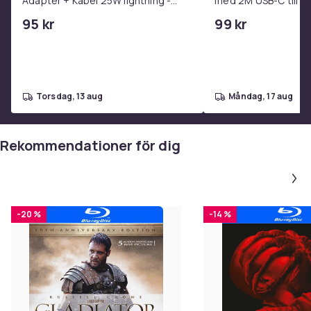
Adapter + Kabel 25W lightning -
med 2M USB-C till U
Artikel.nr.
USB-C 2m
95 kr
99 kr
b3df4547-4a41-5746-bf93-4961c8779817
Produktsäkerhetsinformation
torsdag, 13 aug
måndag, 17 aug
Rekommendationer för dig
-20 %
-14 %