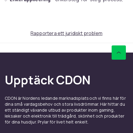
perfekt även för de yngsta
✅
24 glitterfärger
– du kan kombinera, mixa och
experimentera så mycket du vill
✅
Hållbarhet och enkel borttagning
– tatueringar
Rapportera ett juridiskt problem
håller i timmar, och borttagningen är en tidsfråga
✅
Perfekt för barn över 3 år
– säker och giftfri
✅
Stimulerar kreativiteten
– barn skapar sina egna
kompositioner och utvecklar manuella färdigheter
Specifikation
?
Setets innehåll
:
Upptäck CDON
✔️ 24 färgade glitter
✔️ 2 flaskor tatueringslim
✔️ 3 ark med schabloner (totalt 120 designer!)
CDON är Nordens ledande marknadsplats och vi finns här för
✔️ Set med penslar och applikatorer
dina små vardagsbehov och stora livsdrömmar. Här hittar du
?
Material
: säker, giftfri
ett ständigt växande utbud av produkter inom gaming,
?
Barnets ålder
: 4+
leksaker och elektronik till trädgård, skönhet och produkter
?
Typ av tatuering
: tillfällig, glitter
för dina husdjur. Prylar för livet helt enkelt.
?
Borttagningsmetod
: babyolja eller kosmetisk