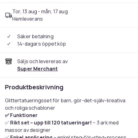
Tor, 13 aug - mån, 17 aug
Hemleverans
Säker betalning
14-dagars öppet köp
Säljs och levereras av
Super Merchant
Produktbeskrivning
Glittertatueringsset för barn, gör-det-själv-kreativa
och roliga schabloner
✅ Funktioner
✅
Rikt set – upp till 120 tatueringar!
– 3 ark med
massor av designer
✅
Enkel applicering
– enkel steg-för-steg-process,