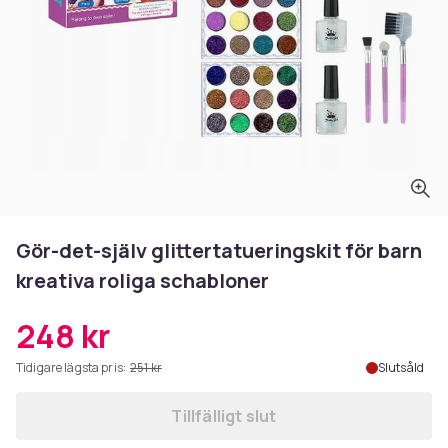
Gör-det-själv glittertatueringskit för barn
kreativa roliga schabloner
248 kr
Tidigare lägsta pris:
251 kr
Slutsåld
Tillfälligt slut