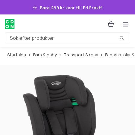
Hoppa till huvudinnehållet
Bara 299 kr kvar till Fri Frakt!
Sök efter produkter
Startsida
Barn & baby
Transport & resa
Bilbarnstolar