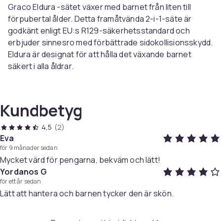
Graco Eldura -sätet växer med barnet från liten till
förpubertal ålder. Detta framåtvända 2-i-1-säte är
godkänt enligt EU:s R129-säkerhetsstandard och
erbjuder sinnesro med förbättrade sidokollisionsskydd.
Eldura är designat för att hålla det växande barnet
säkert i alla åldrar.
För komfort har Graco Eldura-bältessätet inte gjorts
avkall på: 10-positioners nackstöd, mjuka material och
Kundbetyg
kopphållare garanterar resekomfort på varje åktur.
Sätets Safety Surround™-sidokollisionsskydd erbjuder
4,5
(2)
förbättrat skydd för huvudet och kroppen. Med mörkt
Eva
för 9 månader sedan
klädsel syns små fläckar inte, men sätets tygöverdrag
Mycket värd för pengarna, bekväm och lätt!
är också avtagbara och tvättbara i maskin.
Yordanos G
för ett år sedan
Lätt att hantera och barnen tycker den är skön.
Certifiering: R129
Nackstöd: 10-positioner ger optimalt stöd för