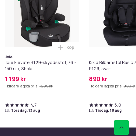
Tillverkarens webbadress:
http://www.gracobaby.com/pages/home.aspx
Förpackningen innehåller:
Köp
Lägg till Joie Elevate R129-skydd
1 x Graco Eldura R129 -bilstol, 76–150 cm, Midnight
Joie
Joie Elevate R129-skyddsstol, 76 -
Kikid Bilbarnstol Basi
Artikel.nr.
150 cm, Shale
R129, svart
3650e15e-ddbe-5737-99e0-b696f6253866
1 199 kr
890 kr
Tidigare lägsta pris:
1 209 kr
Tidigare lägsta pris:
990 kr
Produktsäkerhetsinformation
4,7
5,0
torsdag, 13 aug
tisdag, 18 aug