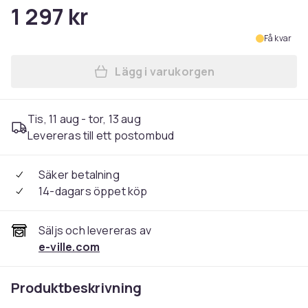
1 297 kr
Få kvar
Lägg i varukorgen
Lägg till Graco Eldura R129 
Tis, 11 aug - tor, 13 aug
Levereras till ett postombud
Säker betalning
14-dagars öppet köp
Säljs och levereras av
e-ville.com
Produktbeskrivning