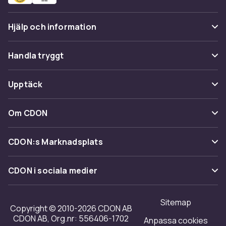
Hjälp och information
Vanliga frågor
Handla tryggt
Spåra paket
Betalning
Upptäck
Ångra & Returnera här
Leverans
Kategorier
Kundservice
Om CDON
Villkor & policy
Varumärken
Om oss
Återkallelser
CDON:s Marknadsplats
Guider
Kundrecensioner
Sälj på CDON
Shopit.se
CDON i sociala medier
Karriär på CDON
Bli affiliate
Investor relations
Sitemap
Regler & kvalitet
Copyright © 2010-2026 CDON AB
Tillgänglighet
CDON AB, Org.nr: 556406-1702
Anpassa cookies