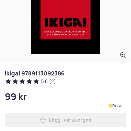
Ikigai 9789113092386
5,0
(2)
99 kr
Få kvar
Lägg i varukorgen
Lägg till Ikigai 97891130923