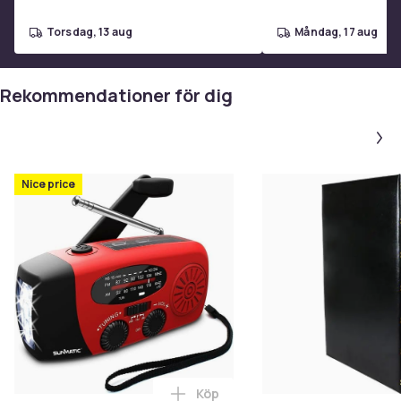
Vikt, gram
98
torsdag, 13 aug
måndag, 17 aug
Artikel.nr.
8f1908a2-190c-4049-a06d-7d91a0924f2a
Rekommendationer för dig
Produktsäkerhetsinformation
Nice price
Köp