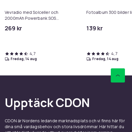
Lägg till Vevradio med Solcelle
Vevradio med Solceller och
Fotoalbum 300 bilder 
2000mAh Powerbank SOS
SUNMATIC - nödradio - Väderradio -
269 kr
139 kr
solcellsradio med vev
4,7
4,7
fredag, 14 aug
fredag, 14 aug
Upptäck CDON
CDON är Nordens ledande marknadsplats och vi finns här för
dina små vardagsbehov och stora livsdrömmar. Här hittar du