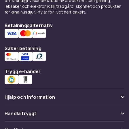
ett ständigt växande utbud av produkter inom gaming,
leksaker och elektronik till trädgård, skönhet och produkter
för dina husdjur. Prylar för livet helt enkelt.
Betalningsalternativ
Säker betalning
Trygg e-handel
Hjälp och information
Vanliga frågor
Handla tryggt
Spåra paket
Betalning