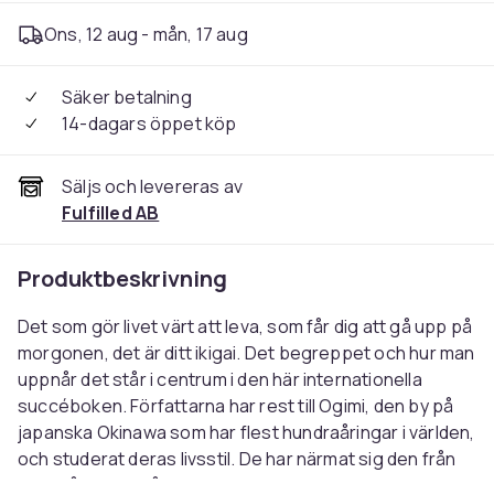
Ons, 12 aug - mån, 17 aug
Säker betalning
14-dagars öppet köp
Säljs och levereras av
Fulfilled AB
Produktbeskrivning
Det som gör livet värt att leva, som får dig att gå upp på
morgonen, det är ditt ikigai. Det begreppet och hur man
uppnår det står i centrum i den här internationella
succéboken. Författarna har rest till Ogimi, den by på
japanska Okinawa som har flest hundraåringar i världen,
och studerat deras livsstil. De har närmat sig den från
olika håll, tittat på kost, motion, yrkesutövning och