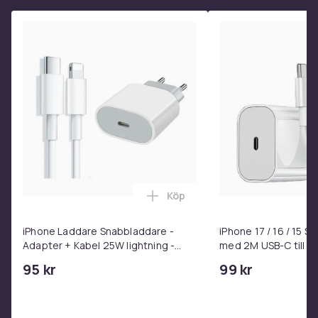
4. Omge dig med goda vänner
5. Håll dig i form
6. Le
7. Tillbringa tid i naturen
8. Var tacksam
9. Lev i nuet
10. Följ din ikigai
Titel: Ikigai : den japanska livskonsten till ett långt och
lyckligt liv
ISBN: 9789113092386
Köp
Lägg till iPhone Laddare Snab
Bandtyp: Pocket
Språk: Svenska
iPhone Laddare Snabbladdare -
iPhone 17 / 16 / 15 
Adapter + Kabel 25W lightning -
med 2M USB-C till U
Storlek
USB-C 2m
110 x 180 x 12 mm
95 kr
99 kr
Vikt
99