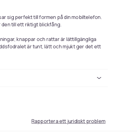
 sig perfekt till formen på din mobiltelefon.
n till ett riktigt blickfång.
ngar, knappar och rattar är lättillgängliga
yddsfodralet är tunt, lätt och mjukt ger det ett
rkningen av detta fodral för att göra
m omsluter mobiltelefonen vid en eventuell
h andra märken. Handväskan täcker hela
, om tillämpligt).
skyddsfilm för skärmen. Detta ger extra
Rapportera ett juridiskt problem
 visade mobiltelefonen ingår INTE i