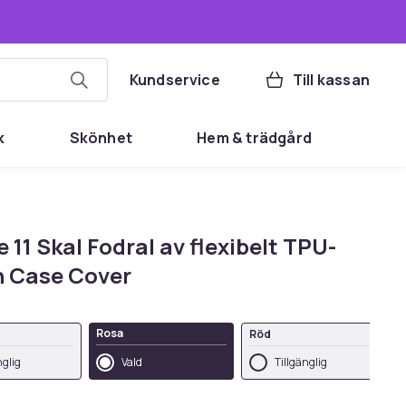
Kundservice
Till kassan
k
Skönhet
Hem & trädgård
 11 Skal Fodral av flexibelt TPU-
on Case Cover
Rosa
Röd
nglig
Vald
Tillgänglig