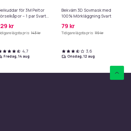
elkuddar för 3M Peltor
Bekväm 3D Sovmask med
Sj
örselkåpor – 1 par Svart
100% Mörkläggning Svart
re
lack
ko
129 kr
79 kr
12
idigare lägsta pris:
143 kr
Tidigare lägsta pris:
119 kr
Tid
4,7
3,6
fredag, 14 aug
onsdag, 12 aug