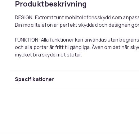
Produktbeskrivning
DESIGN: Extremt tunt mobiltelefonsskydd som anpassar
Din mobiltelefon är perfekt skyddad och designen gör de
FUNKTION: Alla funktioner kan användas utan begränsni
och alla portar är fritt tillgängliga. Även om det här sk
mycket bra skydd mot stötar.
KVALITET: Endast kvalitetsmaterial användes vid tillve
mobilfodralet så robust och hållbart som möjligt.
Specifikationer
SKYDD: Mobiltelefonfodralet ger ett utmärkt skydd so
kollision. Hörn och kanter är skyddade från repor oc
ryggen (utom kameran, andra viktiga delar och detaljer
ÖVRIGT: Trots det goda skyddet rekommenderar vi en 
skydd mot repor på skärmen och finns i vår butik. Den
leveransen!