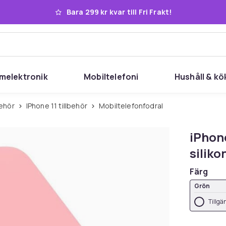
Bara 299 kr kvar till Fri Frakt!
melektronik
Mobiltelefoni
Hushåll & kö
behör
iPhone 11 tillbehör
Mobiltelefonfodral
iPhone
silik
Färg
Grön
Tillgä