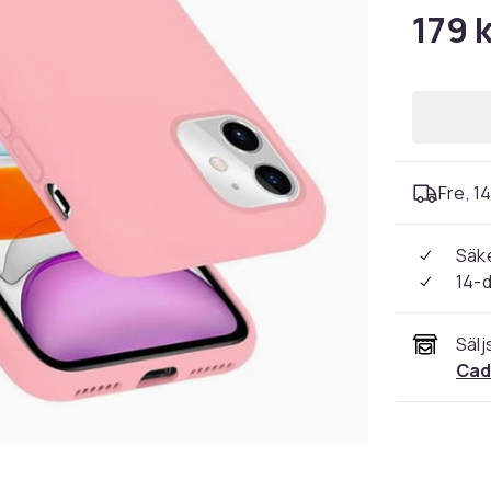
179 k
Fre, 1
Säke
14-
Sälj
Cad