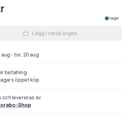
r
I lager
Lägg i varukorgen
Lägg till iPhone 11 Skal Fodral av f
4 aug - tor, 20 aug
r betalning
dagars öppet köp
s och levereras av
orabo-Shop