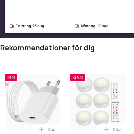
Modernt fodral Skyddsomslag av halkfritt TPU + siliko
Färg
Material
torsdag, 13 aug
måndag, 17 aug
Artikel.nr.
Produktsäkerhetsinformation
Rekommendationer för dig
-3 %
-24 %
Köp
Köp
Lägg till iPhone Snabbladdare USB-C PD
Lägg till 