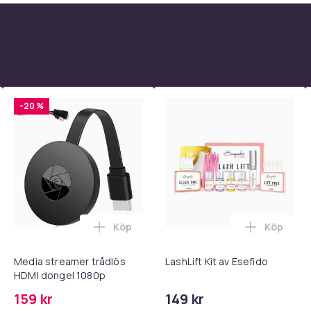
ign.
indrar att skyddet lossnar från telefonen.
v damm och ludd, t.ex. från ludd på kläder.
-20 %
en.
Köp
Köp
 - Adapter + Kabel 25W lightning - USB-C 2m i varukorgen
l iPhone 17 / 16 / 15 Snabbladdare med 2M USB-C till USB-C kab
Lägg till Media streamer trådlös HDMI d
Lägg till 
Media streamer trådlös
LashLift Kit av Esefido
HDMI dongel 1080p
ngsstabil.
159 kr
149 kr