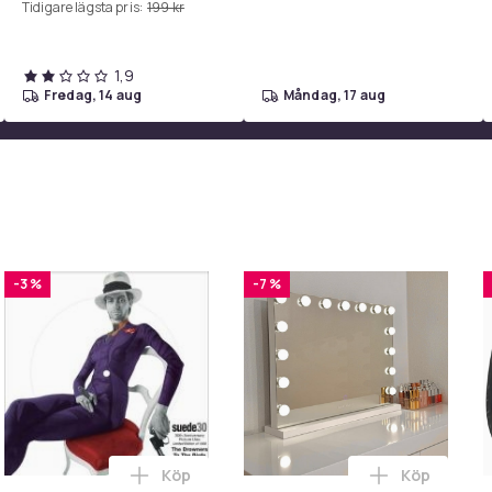
n
Tidigare lägsta pris:
199 kr
Rosa
Silikon
1,9
fredag, 14 aug
måndag, 17 aug
d64b527f-3569-443c-b722-342845ae6c6c
-3 %
-7 %
Köp
Köp
 3.0. 20W Strömadapter + Kabel i varukorgen
LED Spotlights Set – 6 stilrena lampor med 2 praktiska fjärrkont
Lägg till SUEDE - THE DROWNERS (30TH AN
Lägg till B