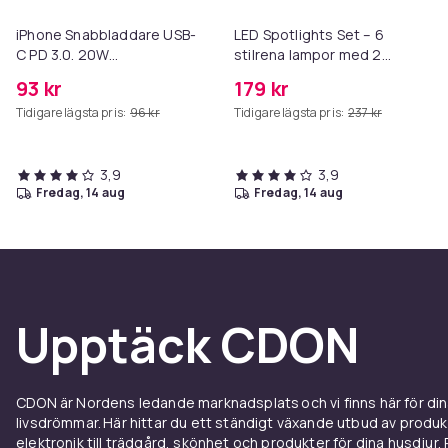
iPhone Snabbladdare USB-
LED Spotlights Set – 6
C PD 3.0. 20W
stilrena lampor med 2
Strömadapter + Kabel
praktiska fjärrkontroller
93 kr
179 kr
Tidigare lägsta pris:
96 kr
Tidigare lägsta pris:
237 kr
3,9
3,9
fredag, 14 aug
fredag, 14 aug
Upptäck CDON
CDON är Nordens ledande marknadsplats och vi finns här för d
livsdrömmar. Här hittar du ett ständigt växande utbud av produ
elektronik till trädgård, skönhet och produkter för dina husdjur. Pr