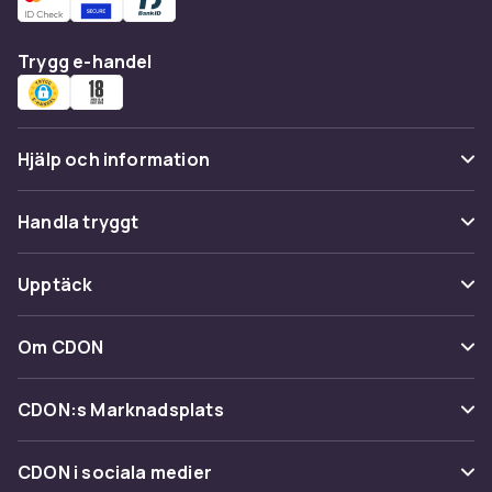
Trygg e-handel
Hjälp och information
Vanliga frågor
Handla tryggt
Spåra paket
Betalning
Upptäck
Ångra & Returnera här
Leverans
Kategorier
Kundservice
Om CDON
Villkor & policy
Varumärken
Om oss
Återkallelser
CDON:s Marknadsplats
Guider
Kundrecensioner
Sälj på CDON
Shopit.se
CDON i sociala medier
Karriär på CDON