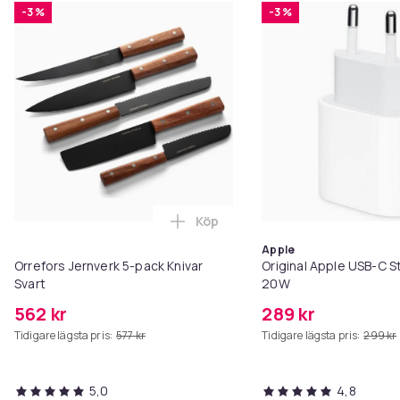
-3 %
-3 %
Produktsäkerhetsinformation
Köp
Lägg till Orrefors Jernverk 5-pa
Apple
Orrefors Jernverk 5-pack Knivar
Original Apple USB-C 
Svart
20W
562 kr
289 kr
Tidigare lägsta pris:
577 kr
Tidigare lägsta pris:
299 kr
5,0
4,8