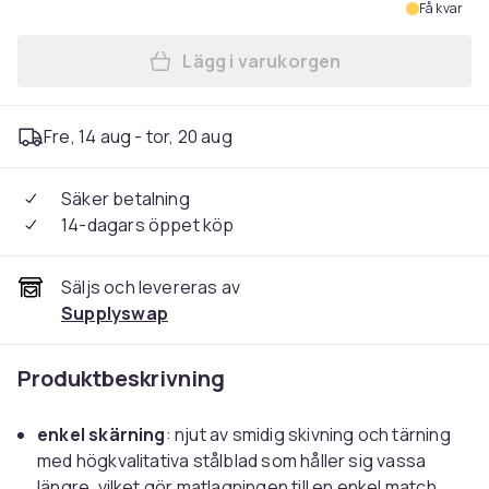
Få kvar
Lägg i varukorgen
Lägg till Knivset, högkvalit
Fre, 14 aug - tor, 20 aug
Säker betalning
14-dagars öppet köp
Säljs och levereras av
Supplyswap
Produktbeskrivning
enkel skärning
: njut av smidig skivning och tärning
med högkvalitativa stålblad som håller sig vassa
längre, vilket gör matlagningen till en enkel match.