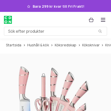
Hoppa till huvudinnehållet
Bara 299 kr kvar till Fri Frakt!
Sök efter produkter
Startsida
Hushåll & kök
Köksredskap
Köksknivar
Kn