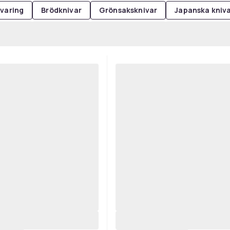
rvaring
Brödknivar
Grönsaksknivar
Japanska kniv