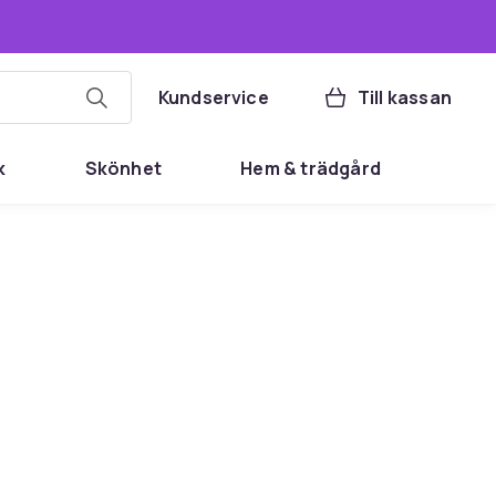
Kundservice
Till kassan
k
Skönhet
Hem & trädgård