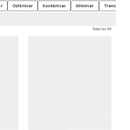
ar
Ostknivar
Kockknivar
Allknivar
Tranchérkni
Sida 1 av 99