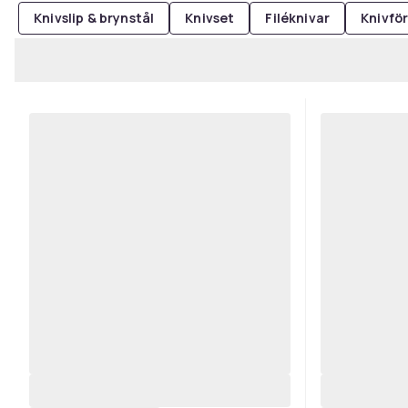
Knivslip & brynstål
Knivset
Filéknivar
Knivfö