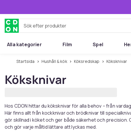
Hoppa till huvudinnehållet
Sök efter produkter
Alla kategorier
Film
Spel
He
Startsida
Hushåll & kök
Köksredskap
Köksknivar
Köksknivar
Hos CDON hittar du köksknivar för alla behov – från vardag
Här finns allt från kockknivar och brödknivar till specialkniv
gör skillnad i köket och ger både säkerhet och precision.
och gör varje måltid lättare att lyckas med.