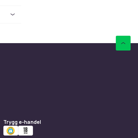
et.
a passar
ing, men
Rostfritt
olstål
viktigt –
ekvämt i
ister är
Trygg e-handel
dnat
tid knivar