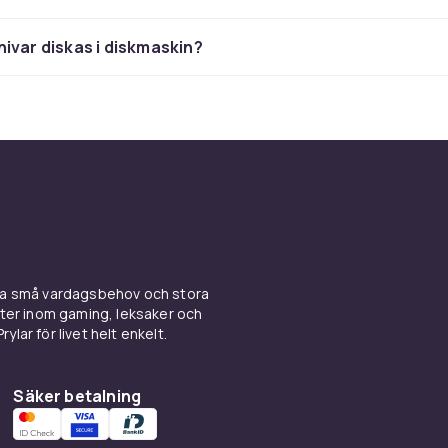
llverkas av hårt stål med extremt skarp egg och lång hållbarh
 populär allroundkniv, nakiri är gjord för grönsaker och deb
ivar diskas i diskmaskin?
fjäderfä. Japanska knivar kräver annorlunda skötsel och slipn
med enastående precision.
alval – blad och handtag
ad tillverkas vanligtvis av rostfritt stål, kolstål eller keramik. 
opuläraste valet tack vare god hållbarhet och enkel skötsel. K
remt skarp egg men kräver mer omsorg för att undvika rost.
 är lätta och skarpa men känsliga för slag. Handtaget är lika 
nomiskt grepp i trä, plast eller kompositmaterial som sitter b
ina små vardagsbehov och stora
kter inom gaming, leksaker och
ylar för livet helt enkelt.
rvaring och skötsel
g förlänger knivens livslängd och håller eggen skarp. Magnetl
Säker betalning
 gör knivarna lättillgängliga. Knivblock ger ett snyggt och or
ken. Knivfodral skyddar eggen vid förvaring i lådor. Tvätta all