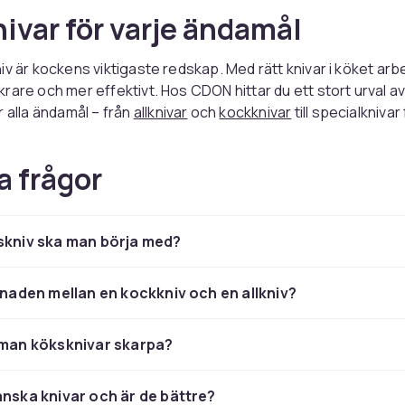
ivar för varje ändamål
iv är kockens viktigaste redskap. Med rätt knivar i köket arb
rare och mer effektivt. Hos CDON hittar du ett stort urval a
r alla ändamål – från
allknivar
och
kockknivar
till specialknivar
a frågor
tt kniv för rätt uppgift
ga typer av köksknivar, var och en optimerad för ett specifik
skniv ska man börja med?
ockkniv
är kökets arbetshäst och hanterar de flesta skärupp
kortare och passar för exakt skärning av grönsaker och kött.
d sitt sågade blad skär bröd och bakverk utan att krossa d
llnaden mellan en kockkniv och en allkniv?
sitt flexibla blad är perfekta för att rensa och skiva fisk.
ka knivar – precision och este
 man köksknivar skarpa?
var
har blivit allt populärare bland hemmakockar och professi
anska knivar och är de bättre?