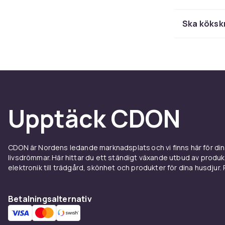
kockar. De ti
Santoku är en
Ska kökskn
för fisk och 
belönar dig 
Materi
Köksknivars bl
stål är det p
Upptäck CDON
håller en ext
Keramiska blad
välj ett ergo
CDON är Nordens ledande marknadsplats och vi finns här för d
handen.
livsdrömmar. Här hittar du ett ständigt växande utbud av produ
elektronik till trädgård, skönhet och produkter för dina husdjur. Pr
Knivfö
Betalningsalternativ
Rätt förvarin
praktiska och
intryck på bän