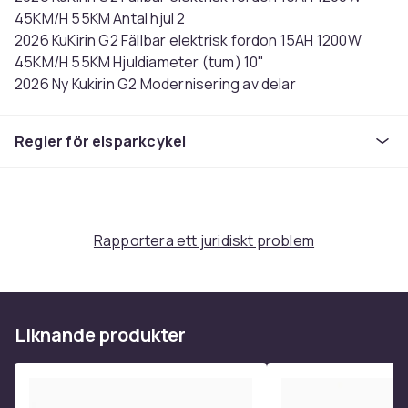
45KM/H 55KM Antal hjul 2
2026 KuKirin G2 Fällbar elektrisk fordon 15AH 1200W
45KM/H 55KM Hjuldiameter (tum) 10"
2026 Ny Kukirin G2 Modernisering av delar
Bromsskiva: 140 mm moderniserad till 160 mm
Bakljus: förbättrade integrerade bakljus
Regler för elsparkcykel
Bakpedal: förtjockad och förstärkt
Helt slutna pedaler: förstärker vattentåligheten
Framgaffel förtjockad: ökar stabiliteten och
hållbarheten
2025 KuKirin G2 Fällbar elektrisk fordon 15AH 1200W
Rapportera ett juridiskt problem
45KM/H 55KM
Kukirin G2
Nominell effekt: 800 W
Maximal ögonblicklig effekt: 1200 W
Liknande produkter
Maximal last: 120 kg
Maximal hastighet: 45 km/h
Hastighetsnivåer: (last på 65 kg) Första hastighet: 25