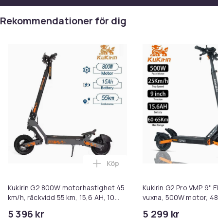
eleganta gåvor. Njut av en trevlig resa! Gåvorna
kommer att skickas separat från vårt lager i Kina.
Rekommendationer för dig
Artikel.nr.
0775bfe0-6418-51a1-923e-e6dc31916987
Produktsäkerhetsinformation
Köp
Lägg till Kukirin G2 800W motorh
Kukirin G2 800W motorhastighet 45
Kukirin G2 Pro VMP 9'' 
km/h, räckvidd 55 km, 15,6 AH, 10
vuxna, 500W motor, 48
tums däck, 7-lätt säkerhetssystem
batteri, 25 km/h
5 396 kr
5 299 kr
elektrisk skoter