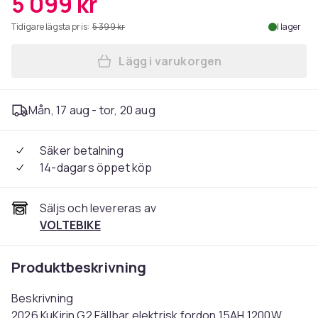
5 099 kr
Tidigare lägsta pris:
5 399 kr
I lager
Lägg i varukorgen
Lägg till Kukirin G2 - 2026 
Mån, 17 aug - tor, 20 aug
Säker betalning
14-dagars öppet köp
Säljs och levereras av
VOLTEBIKE
Produktbeskrivning
Beskrivning
2026 KuKirin G2 Fällbar elektrisk fordon 15AH 1200W