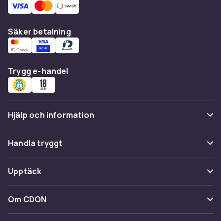
Säker betalning
Trygg e-handel
Hjälp och information
Vanliga frågor
Handla tryggt
Spåra paket
Betalning
Upptäck
Ångra & Returnera här
Leverans
Kategorier
Kundservice
Om CDON
Villkor & policy
Varumärken