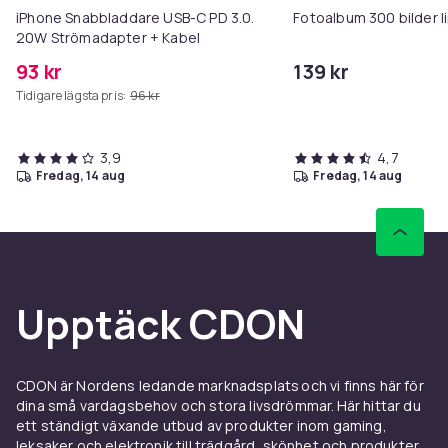
iPhone Snabbladdare USB-C PD 3.0.
Fotoalbum 300 bilder 
20W Strömadapter + Kabel
93 kr
139 kr
Tidigare lägsta pris:
96 kr
3,9
4,7
fredag, 14 aug
fredag, 14 aug
Upptäck CDON
CDON är Nordens ledande marknadsplats och vi finns här för
dina små vardagsbehov och stora livsdrömmar. Här hittar du
ett ständigt växande utbud av produkter inom gaming,
leksaker och elektronik till trädgård, skönhet och produkter