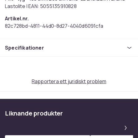
Lastolite | EAN: 5055135910828
Artikel.nr.
82c728bd-4811-44d0-8d27-4040d6091cfa
Produktsäkerhetsinformation
Specifikationer
Rapportera ett juridiskt problem
Liknande produkter
Pa