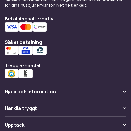
för dina husdjur. Prylar för livet helt enkelt.
Betalningsalternativ
Säker betalning
Trygg e-handel
Hjälp och information
Vanliga frågor
Handla tryggt
Spåra paket
Betalning
Upptäck
Ångra & Returnera här