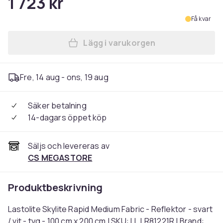
1 723 kr
Få kvar
Lägg i varukorgen
Lägg till Lastolite Skylite R
Fre, 14 aug - ons, 19 aug
Säker betalning
14-dagars öppet köp
Säljs och levereras av
CS MEGASTORE
Produktbeskrivning
Lastolite Skylite Rapid Medium Fabric - Reflektor - svart
/ vit - tyg - 100 cm x 200 cm | SKU: LL LR81221R | Brand: