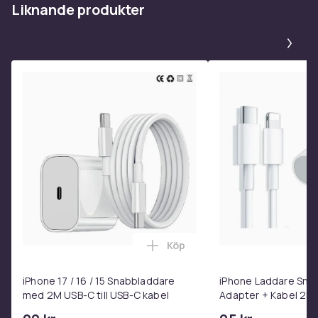
Liknande produkter
Pa
Köp
Lägg till iPhone 17 / 16 / 15 
iPhone 17 / 16 / 15 Snabbladdare
iPhone Laddare Sna
med 2M USB-C till USB-C kabel
Adapter + Kabel 25W 
USB-C 2m