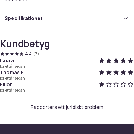
Färg
Specifikationer
Transparent
Storlek
200ml
Kundbetyg
Vikt, gram
205
4,4
(7)
Artikel.nr.
Laura
501d8253-6776-4a4e-a193-3e3843085ab7
för ett år sedan
Thomas E
Produktsäkerhetsinformation
för ett år sedan
Elliot
för ett år sedan
Rapportera ett juridiskt problem