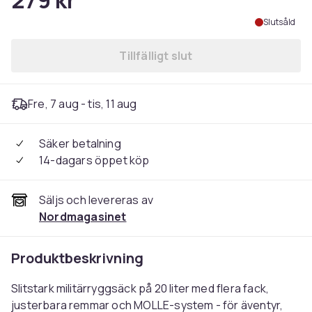
279 kr
Slutsåld
Tillfälligt slut
Fre, 7 aug - tis, 11 aug
Säker betalning
14-dagars öppet köp
Säljs och levereras av
Nordmagasinet
Produktbeskrivning
Slitstark militärryggsäck på 20 liter med flera fack,
justerbara remmar och MOLLE-system - för äventyr,