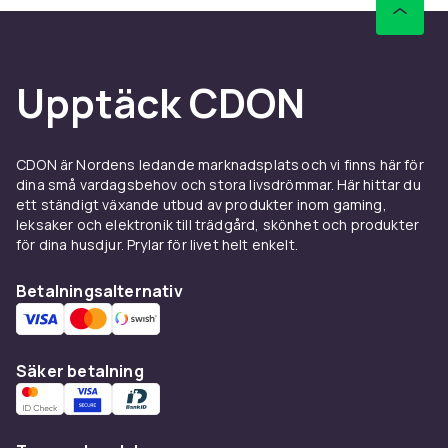
Förstärkta axelremmar med snabbfrigöringsfunktion
Ventilerad ryggpanel som minskar värme och svett
Upptäck CDON
Material: Nylon, polyester 600D
Storlek: 44 x 28 x 16 cm
Volym: 20 liter
CDON är Nordens ledande marknadsplats och vi finns här för
dina små vardagsbehov och stora livsdrömmar. Här hittar du
Färg
ett ständigt växande utbud av produkter inom gaming,
Black
leksaker och elektronik till trädgård, skönhet och produkter
för dina husdjur. Prylar för livet helt enkelt.
Vikt, gram
930
Betalningsalternativ
Artikel.nr.
2e5c3b2b-021a-4321-9cd4-696d13af5953
Produktsäkerhetsinformation
Säker betalning