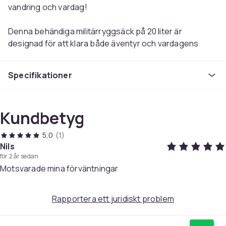
vandring och vardag!
Denna behändiga militärryggsäck på 20 liter är
designad för att klara både äventyr och vardagens
utmaningar. Med fem smarta fack, inklusive
huvudfacket som öppnas helt för enkel packning, får du
Specifikationer
plats med allt från vandringsutrustning till skolmaterial.
De justerbara remmarna och bröst- och höftbanden
ger en stabil och bekväm bärning, medan PALS-banden
Kundbetyg
och MOLLE-systemet möjliggör extra tillbehör och
anpassning efter behov.
5,0
(1)
Nils
Ryggsäckens vattentåliga material och förstärkta
för 2 år sedan
design skyddar innehållet mot regn och slitage, vilket
Motsvarade mina förväntningar
gör den perfekt för både natur och stadsmiljöer. Den
ventilerade ryggen och axelremmarna bidrar till ökad
Rapportera ett juridiskt problem
komfort under längre användning. Oavsett om du ska ut
på vandring, till jobbet eller skolan är denna praktiska
och robusta ryggsäck en pålitlig följeslagare!