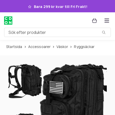
Hoppa till huvudinnehållet
Bara 299 kr kvar till Fri Frakt!
Sök efter produkter
Startsida
Accessoarer
Väskor
Ryggsäckar