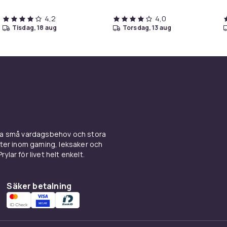
Touch – USB-
laddningsport – Vit
4,2
4,0
tisdag, 18 aug
torsdag, 13 aug
ina små vardagsbehov och stora
kter inom gaming, leksaker och
ylar för livet helt enkelt.
Säker betalning