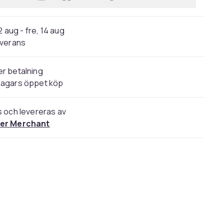
Lägg till Original OPEL 163 (Z163) Bä
2 aug - fre, 14 aug
verans
r betalning
dagars öppet köp
s och levereras av
er Merchant