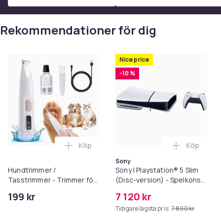
uppnår.
Artikel.nr.
Rekommendationer för dig
Produktsäkerhetsinformation
Nice price
-10 %
Köp
Köp
Lägg till Hundtrimmer / Tasstrimmer - T
Lägg till 
Sony
Hundtrimmer /
Sony | Playstation® 5 Slim
Tasstrimmer - Trimmer för
(Disc-version) - Spelkonsol
tassar
- 1TB SSD NVme - Wi-Fi/LAN
199 kr
7 120 kr
- Hvid
Tidigare lägsta pris:
7 890 kr