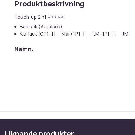
Produktbeskrivning
Touch-up 2in1 ⭐⭐⭐⭐⭐
Baslack (Autolack)
Klarlack (OP1_H__Klar) 1P1_H__tM_1P1_H__tM
Namn:
Lichtsilber Met.
Färgkod:
163 (Z163)
Kapacitet:
2x
12ml
Trött på synliga flisor och repor på din 
integrerat med en precisionspensel kan du enke
utan specialverktyg och utan att lämna hemme
12 ml bättringsfärg med precisionspensel – snabb o
✔ Precision i dina händer – en tunn pens
även på mycket små skador
✔ Snabb effekt – efter bara några minuter ser det r
Liknande produkter
✔ Universell användning – perfekt för karosseri, plas