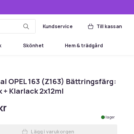
Kundservice
Till kassan
k
Skönhet
Hem & trädgård
al OPEL 163 (Z163) Bättringsfärg:
k + Klarlack 2x12ml
kr
I lager
Lägg i varukorgen