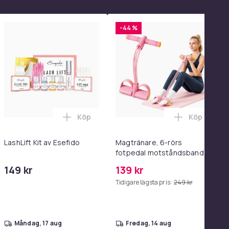
-44 %
Köp
Köp
el i varukorgen
anuell Lutning i varukorgen
 2-pack Samsung Snabbladdare - Adapter & Kabel 20W USB-C 2
Lägg till LashLift Kit av Esefido i varukor
Lägg till 
LashLift Kit av Esefido
Magtränare, 6-rörs
fotpedal motståndsband –
Mag- och bålträning, Yoga
149 kr
139 kr
& Hemmagym Fitness Pink
Tidigare lägsta pris:
249 kr
måndag, 17 aug
fredag, 14 aug