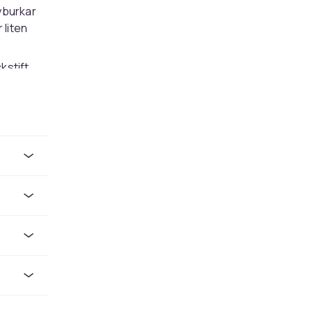
ayburkar
 liten
kstift
mpel en
 jämnare
yddande
ängre.
mnheter i
Efter
 nya
nges i
Många
lket gör
sortiment,