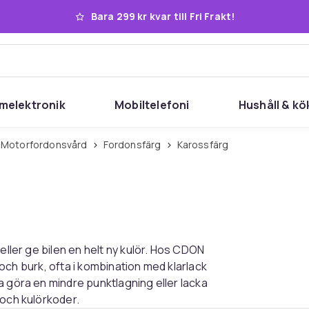
Bara 299 kr kvar till Fri Frakt!
melektronik
Mobiltelefoni
Hushåll & kö
Motorfordonsvård
Fordonsfärg
Karossfärg
eller ge bilen en helt ny kulör. Hos CDON
t och burk, ofta i kombination med klarlack
a göra en mindre punktlagning eller lacka
 och kulörkoder.