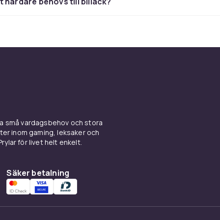
 härdare behövs till billack?
tt på hela utbudet av
fordonsfärg
för fler alternativ till fordone
ina små vardagsbehov och stora
kter inom gaming, leksaker och
ylar för livet helt enkelt.
Säker betalning