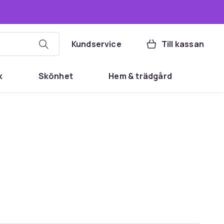
Kundservice
Till kassan
k
Skönhet
Hem & trädgård