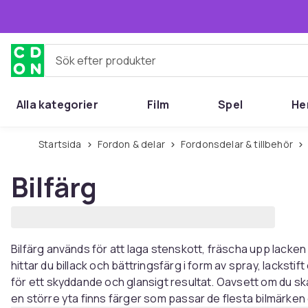
Hoppa till huvudinnehållet
Sök efter produkter
Alla kategorier
Film
Spel
He
Startsida
Fordon & delar
Fordonsdelar & tillbehör
Bilfärg
Bilfärg används för att laga stenskott, fräscha upp lacken 
hittar du billack och bättringsfärg i form av spray, lackstif
för ett skyddande och glansigt resultat. Oavsett om du sk
en större yta finns färger som passar de flesta bilmärken