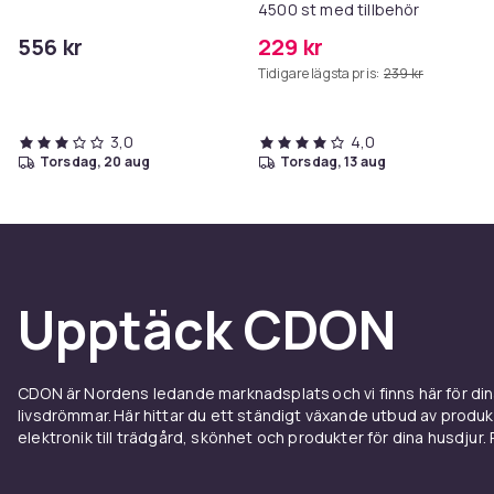
4500 st med tillbehör
556 kr
229 kr
Tidigare lägsta pris:
239 kr
3,0
4,0
torsdag, 20 aug
torsdag, 13 aug
Upptäck CDON
CDON är Nordens ledande marknadsplats och vi finns här för d
livsdrömmar. Här hittar du ett ständigt växande utbud av produ
elektronik till trädgård, skönhet och produkter för dina husdjur. Pr