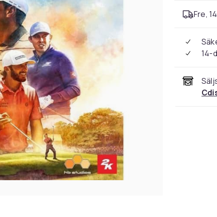
Fre, 1
Säke
14-
Sälj
Cdi