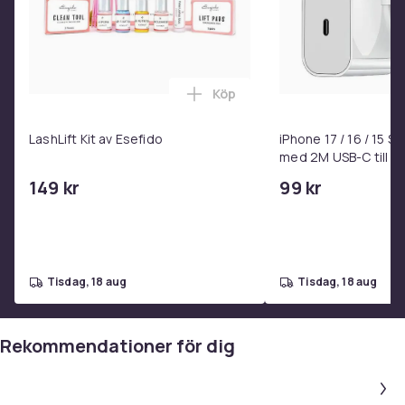
Produktsäkerhetsinformation
Köp
Lägg till LashLift Kit av Esefi
LashLift Kit av Esefido
iPhone 17 / 16 / 15 
med 2M USB-C till U
149 kr
99 kr
tisdag, 18 aug
tisdag, 18 aug
Rekommendationer för dig