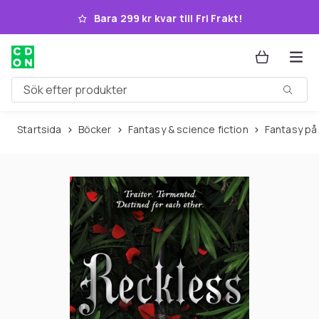
Hoppa till huvudinnehållet
Bara 299 kr kvar till Fri Frakt!
Sök efter produkter
Startsida
Böcker
Fantasy & science fiction
Fantasy p