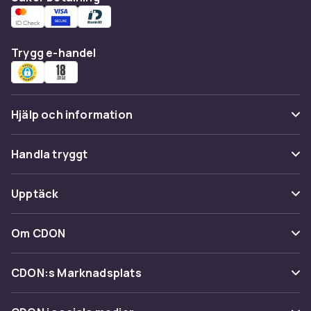
Trygg e-handel
Hjälp och information
Vanliga frågor
Handla tryggt
Spåra paket
Betalning
Upptäck
Ångra & Returnera här
Leverans
Kategorier
Kundservice
Om CDON
Villkor & policy
Varumärken
Om oss
Återkallelser
CDON:s Marknadsplats
Guider
Kundrecensioner
Sälj på CDON
Shopit.se