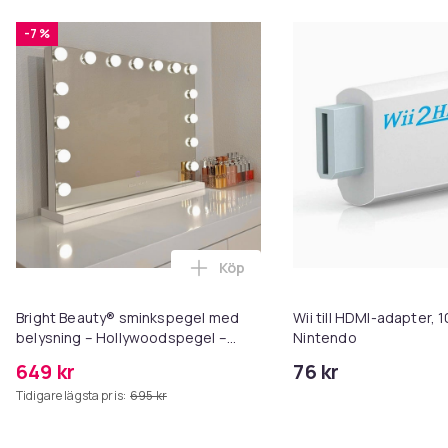
-7 %
Köp
Lägg till Bright Beauty® sminks
Bright Beauty® sminkspegel med
Wii till HDMI-adapter, 
belysning – Hollywoodspegel –
Nintendo
58×46 cm – 15 LED-lampor – 3
649 kr
76 kr
ljusfärger – Dimbar – Smart Touch –
Tidigare lägsta pris:
695 kr
USB-laddningsport – Vit