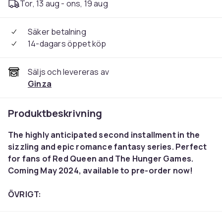
Tor, 13 aug - ons, 19 aug
Säker betalning
14-dagars öppet köp
Säljs och levereras av
Ginza
Produktbeskrivning
The highly anticipated second installment in the
sizzling and epic romance fantasy series. Perfect
for fans of
Red Queen
and
The Hunger Games.
Coming May 2024, available to pre-order now!
ÖVRIGT:
Mediatyp: Bok
Bandtyp: Pocket