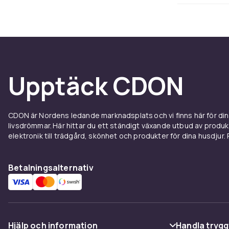
mjukare brynt
Keramik och g
konstant temp
generationer
värme.
Upptäck CDON
Välj r
Fundera på vi
CDON är Nordens ledande marknadsplats och vi finns här för d
springform av 
livsdrömmar. Här hittar du ett ständigt växande utbud av produ
att baka bröd?
elektronik till trädgård, skönhet och produkter för dina husdjur. Pr
Kontrollera a
De flesta sta
Betalningsalternativ
har en kompa
Non-stick bel
av silikon el
förkorta form
Hjälp och information
Handla trygg