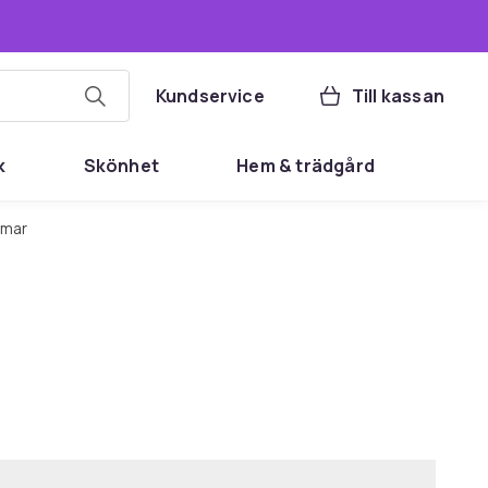
Kundservice
Till kassan
k
Skönhet
Hem & trädgård
rmar