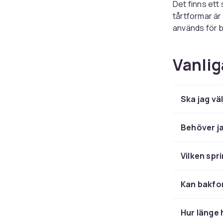
Det finns ett
tårtformar är
används för 
bundtformar e
Storleken på 
Vanlig
degen rinner ö
rekommendera
Specialformar
Ska jag vä
bakmnöjlighete
miniatyrtårtor
Behöver j
Materi
Vilken spr
Aluminiumforma
gräddning. S
Kan bakfor
enkel rengörin
Silikonformar
Hur länge 
passar utmär