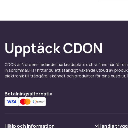
mjukare brynt
Keramik och g
konstant temp
generationer
värme.
Upptäck CDON
Välj r
Fundera på vi
CDON är Nordens ledande marknadsplats och vi finns här för d
springform av 
livsdrömmar. Här hittar du ett ständigt växande utbud av produ
att baka bröd?
elektronik till trädgård, skönhet och produkter för dina husdjur. Pr
Kontrollera a
De flesta sta
Betalningsalternativ
har en kompa
Non-stick bel
av silikon el
förkorta form
Hjälp och information
Handla trygg