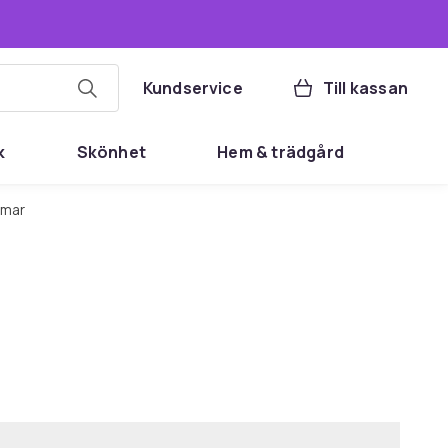
Kundservice
Till kassan
k
Skönhet
Hem & trädgård
rmar