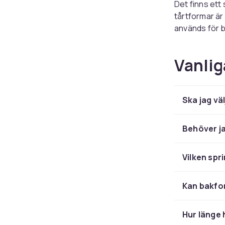
Det finns ett
tårtformar är
används för 
bundtformar e
Storleken på 
Vanlig
degen rinner ö
rekommendera
Specialformar
Ska jag vä
bakmnöjlighete
miniatyrtårtor
Behöver j
Materi
Vilken spr
Aluminiumforma
gräddning. S
Kan bakfor
enkel rengörin
Silikonformar
Hur länge 
passar utmär