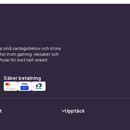
ina små vardagsbehov och stora
kter inom gaming, leksaker och
ylar för livet helt enkelt.
Säker betalning
t
Upptäck
Kategorier