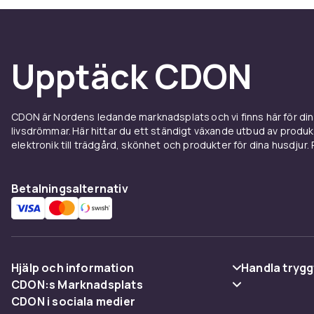
Upptäck CDON
CDON är Nordens ledande marknadsplats och vi finns här för d
livsdrömmar. Här hittar du ett ständigt växande utbud av produ
elektronik till trädgård, skönhet och produkter för dina husdjur. Pr
Betalningsalternativ
Hjälp och information
Handla trygg
CDON:s Marknadsplats
Vanliga frågor
Betalning
CDON i sociala medier
Sälj på CDON