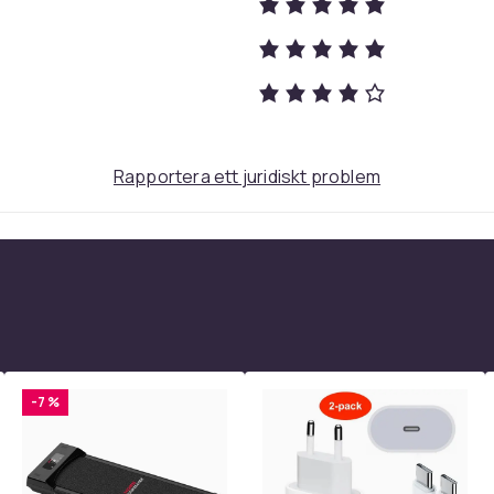
Svart
11
011cd964-deff-4307-b9a8-63c5b4503dc3
Rapportera ett juridiskt problem
-7 %