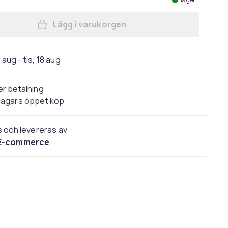
Lägg i varukorgen
Lägg till Sharp Microvågsugn 20l M
 aug - tis, 18 aug
r betalning
dagars öppet köp
s och levereras av
E-commerce