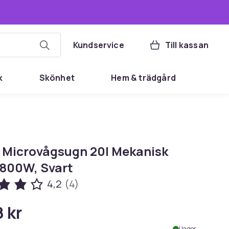
Kundservice
Till kassan
k
Skönhet
Hem & trädgård
 Microvågsugn 20l Mekanisk
 800W, Svart
4,2
(4)
 kr
I lager