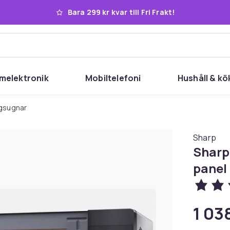
Bara 299 kr kvar till Fri Frakt!
melektronik
Mobiltelefoni
Hushåll & kö
ågsugnar
Sharp
Sharp
panel
1 038