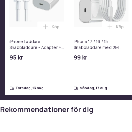
Köp
Köp
Lägg till iPhone Laddare Snabbladdare
Lägg til
iPhone Laddare
iPhone 17 / 16 / 15
Snabbladdare - Adapter +
Snabbladdare med 2M
Kabel 25W lightning - USB-
USB-C till USB-C kabel
95 kr
99 kr
C 2m
torsdag, 13 aug
måndag, 17 aug
Rekommendationer för dig