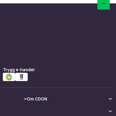
Trygg e-handel
Om CDON
Om oss