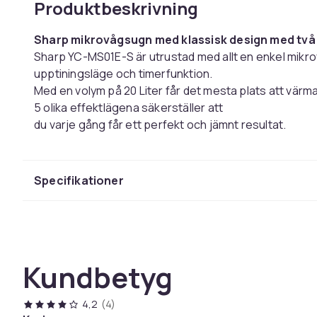
Produktbeskrivning
Sharp mikrovågsugn med klassisk design med två 
Sharp YC-MS01E-S är utrustad med allt en enkel mikro
upptiningsläge och timerfunktion.
Med en volym på 20 Liter får det mesta plats att värma o
5 olika effektlägena säkerställer att
du varje gång får ett perfekt och jämnt resultat.
Kapacitet 20 L
Microeffekt: 800W
Mekanisk panel
Specifikationer
5 effektnivåer
Upptiningsfunktion
Invändig belysning
Timerfunktion
Insida: Gråmålad; 306 mm x 304 mm x 205 mm
Kundbetyg
Effekt: 1270 W
Roterande glastallrik: Ã~ 255 mm
4,2
(4)