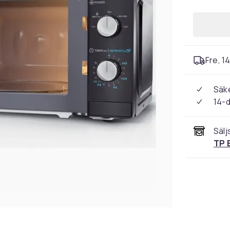
Fre, 14
Säke
14-
Sälj
TP 