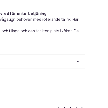
vred för enkel betjäning
vågsugn behöver, med roterande tallrik. Har
ch tillaga och den tar liten plats i köket. De