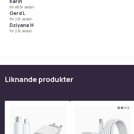
Karin
Färg
för ett år sedan
Vikt
Gerd L
Artikel.nr.
för 2 år sedan
Dziyana H
Produktsäkerhetsinformation
för 2 år sedan
Liknande produkter