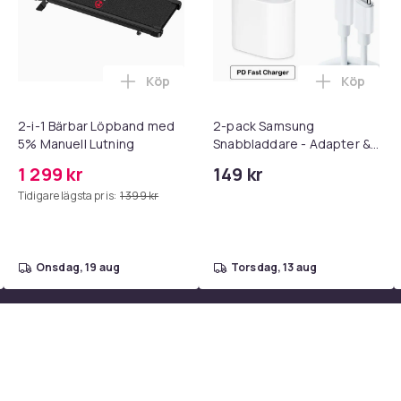
Köp
Köp
 - Adapter + Kabel 25W lightning - USB-C 2m i varukorgen
l iPhone 17 / 16 / 15 Snabbladdare med 2M USB-C till USB-C kab
Lägg till 2-i-1 Bärbar Löpband med 5% M
Lägg till
2-i-1 Bärbar Löpband med
2-pack Samsung
5% Manuell Lutning
Snabbladdare - Adapter &
Kabel 20W USB-C 2m
1 299 kr
149 kr
Tidigare lägsta pris:
1 399 kr
onsdag, 19 aug
torsdag, 13 aug