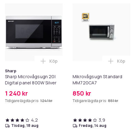
Köp
Köp
Lägg till Sharp Microvågsugn 20l Digital
Lägg till
Sharp
Sharp Microvågsugn 20l
Mikrovågsugn Standard
Digital panel 800W Silver
MM720CA7
1 240 kr
850 kr
Tidigare lägsta pris:
1 241 kr
Tidigare lägsta pris:
851 kr
4,2
3,9
tisdag, 18 aug
fredag, 14 aug