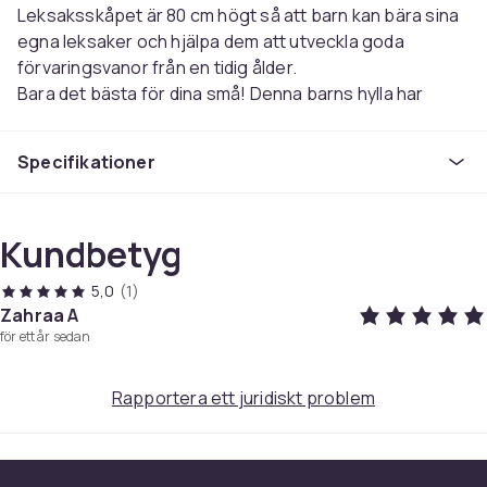
Leksaksskåpet är 80 cm högt så att barn kan bära sina
egna leksaker och hjälpa dem att utveckla goda
förvaringsvanor från en tidig ålder.
Bara det bästa för dina små! Denna barns hylla har
rundade hörn som förhindrar otäcka stötar och
blåmärken.
Specifikationer
Perfekt för användning i ett barnrum, barnkammare
eller vardagsrum
SPECIFIKATIONER
Kundbetyg
Material & Skötsel: MDF (E1), Tyg: 100 % polyester
Mått: Längd 63 cm Bredd 28 cm Höjd 80 cm
5,0
(1)
Vikt 12 kg, Testad för 50 kg
Zahraa A
Monteringsanvisningar ingår i leveransomfånget
för ett år sedan
Skruvar och andra reservdelar medföljer.
Rapportera ett juridiskt problem
Färg
Grey box
Artikel.nr.