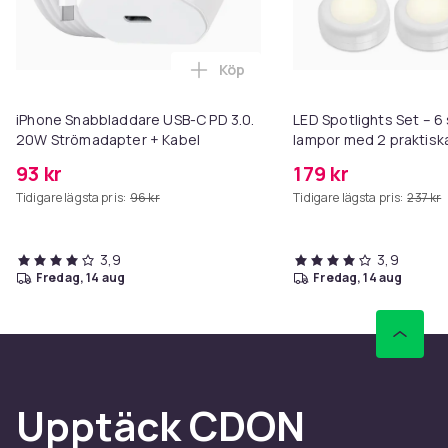
Köp
Lägg till iPhone Snabbladdare 
iPhone Snabbladdare USB-C PD 3.0.
LED Spotlights Set – 6 
20W Strömadapter + Kabel
lampor med 2 praktisk
fjärrkontroller
93 kr
179 kr
Tidigare lägsta pris:
96 kr
Tidigare lägsta pris:
237 kr
3,9
3,9
fredag, 14 aug
fredag, 14 aug
Upptäck CDON