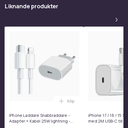
27e0d45d-b55a-41dd-8e38-58e0dae2cd0d
Liknande produkter
Produktsäkerhetsinformation
Pa
Köp
Lägg till iPhone Laddare Snab
iPhone Laddare Snabbladdare -
iPhone 17 / 16 / 15 
Adapter + Kabel 25W lightning -
med 2M USB-C till U
USB-C 2m