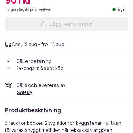
901 kr
Tidigare lägsta pris:
1 001 kr
I lager
Lägg i varukorgen
Lägg till SoBuy Barnhylla 
Ons, 12 aug - fre, 14 aug
Säker betalning
14-dagars öppet köp
Säljs och levereras av
SoBuy
Produktbeskrivning
3 fack för böcker, 2 tyglådor för byggstenar - allt kan
förvaras snyggt med den här leksaksarrangören