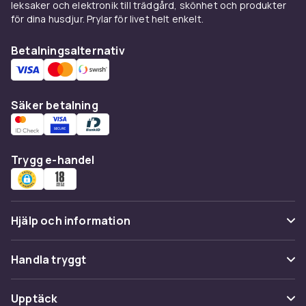
leksaker och elektronik till trädgård, skönhet och produkter
för dina husdjur. Prylar för livet helt enkelt.
Betalningsalternativ
Säker betalning
Trygg e-handel
Hjälp och information
Vanliga frågor
Handla tryggt
Spåra paket
Betalning
Upptäck