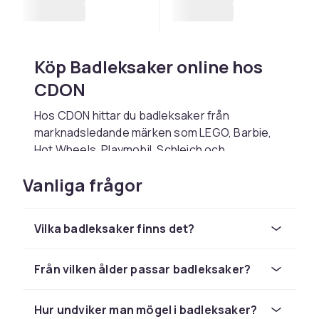
Köp Badleksaker online hos
CDON
Hos CDON hittar du badleksaker från
marknadsledande märken som LEGO, Barbie,
Hot Wheels, Playmobil, Schleich och
Squishmallows till konkurrenskraftiga priser.
Vanliga frågor
Oavsett om du letar efter en present till ett
barn, vill fylla på lekrummet eller söker det
senaste trendleksaker hittar du det rätta hos
Vilka badleksaker finns det?
oss.
Välj badleksaker baserat på barnets ålder,
Från vilken ålder passar badleksaker?
intressen och den typ av lek du vill stimulera.
Kontrollera alltid åldersangivelsen på
förpackningen – den finns av säkerhets­skäl.
Hur undviker man mögel i badleksaker?