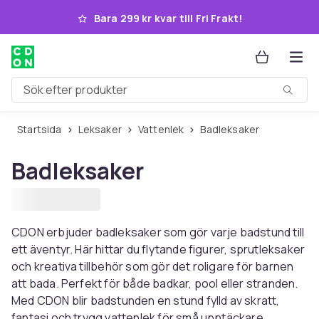
Hoppa till huvudinnehållet
Bara 299 kr kvar till Fri Frakt!
Sök efter produkter
Startsida
Leksaker
Vattenlek
Badleksaker
Badleksaker
CDON erbjuder badleksaker som gör varje badstund till
ett äventyr. Här hittar du flytande figurer, sprutleksaker
och kreativa tillbehör som gör det roligare för barnen
att bada. Perfekt för både badkar, pool eller stranden.
Med CDON blir badstunden en stund fylld av skratt,
fantasi och trygg vattenlek för små upptäckare.