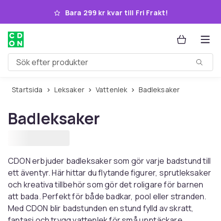
Hoppa till huvudinnehållet
Bara 299 kr kvar till Fri Frakt!
Sök efter produkter
Startsida
Leksaker
Vattenlek
Badleksaker
Badleksaker
CDON erbjuder badleksaker som gör varje badstund till
ett äventyr. Här hittar du flytande figurer, sprutleksaker
och kreativa tillbehör som gör det roligare för barnen
att bada. Perfekt för både badkar, pool eller stranden.
Med CDON blir badstunden en stund fylld av skratt,
fantasi och trygg vattenlek för små upptäckare.