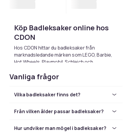
Köp Badleksaker online hos
CDON
Hos CDON hittar du badleksaker från
marknadsledande märken som LEGO, Barbie,
Hot Wheels, Playmobil, Schleich och
Squishmallows till konkurrenskraftiga priser.
Vanliga frågor
Oavsett om du letar efter en present till ett
barn, vill fylla på lekrummet eller söker det
senaste trendleksaker hittar du det rätta hos
Vilka badleksaker finns det?
oss.
Välj badleksaker baserat på barnets ålder,
Från vilken ålder passar badleksaker?
intressen och den typ av lek du vill stimulera.
Kontrollera alltid åldersangivelsen på
förpackningen – den finns av säkerhets­skäl.
Hur undviker man mögel i badleksaker?