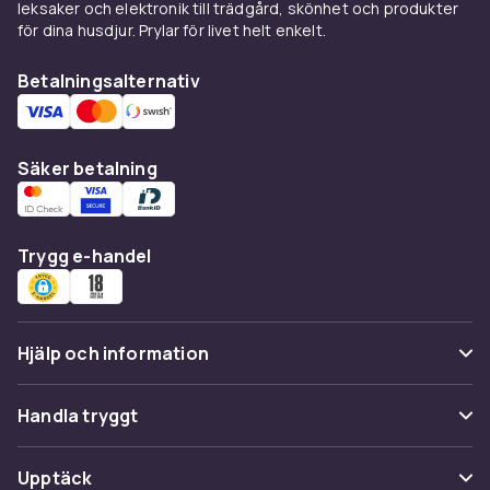
leksaker och elektronik till trädgård, skönhet och produkter
för dina husdjur. Prylar för livet helt enkelt.
Betalningsalternativ
Säker betalning
Trygg e-handel
Hjälp och information
Vanliga frågor
Handla tryggt
Spåra paket
Betalning
Upptäck