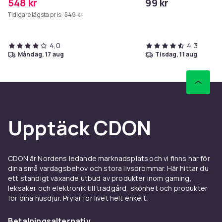
548 kr
99 kr
Tidigare lägsta pris:
549 kr
4,0
4,3
måndag, 17 aug
tisdag, 11 aug
Upptäck CDON
CDON är Nordens ledande marknadsplats och vi finns här för
dina små vardagsbehov och stora livsdrömmar. Här hittar du
ett ständigt växande utbud av produkter inom gaming,
leksaker och elektronik till trädgård, skönhet och produkter
för dina husdjur. Prylar för livet helt enkelt.
Betalningsalternativ