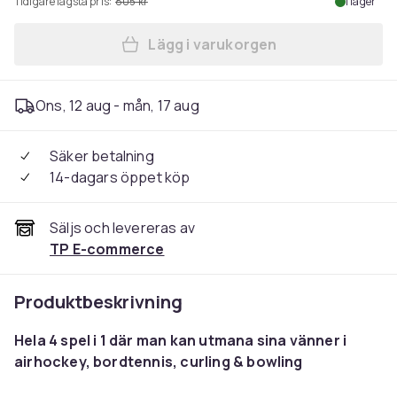
Tidigare lägsta pris:
805 kr
I lager
Lägg i varukorgen
Lägg till SportMe Bordspel 4
Ons, 12 aug - mån, 17 aug
Säker betalning
14-dagars öppet köp
Säljs och levereras av
TP E-commerce
Produktbeskrivning
Hela 4 spel i 1 där man kan utmana sina vänner i
airhockey, bordtennis, curling & bowling