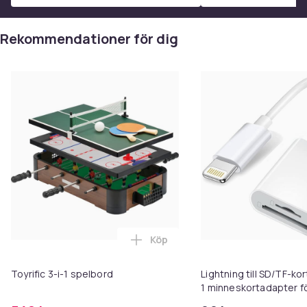
Rekommendationer för dig
Köp
Lägg till Toyrific 3-i-1 spelbord 
Toyrific 3-i-1 spelbord
Lightning till SD/TF-kor
1 minneskortadapter f
iPhone/iPad