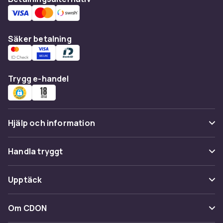
Säker betalning
Trygg e-handel
Hjälp och information
Vanliga frågor
Handla tryggt
Spåra paket
Betalning
Upptäck
Ångra & Returnera här
Leverans
Kategorier
Kundservice
Om CDON
Villkor & policy