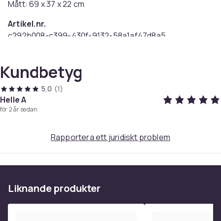
Mått: 69 x 37 x 22 cm
Artikel.nr.
c292b008-c399-430f-9132-58a1af47d8a5
Produktsäkerhetsinformation
Kundbetyg
5,0
(1)
Helle A
för 2 år sedan
Rapportera ett juridiskt problem
Liknande produkter