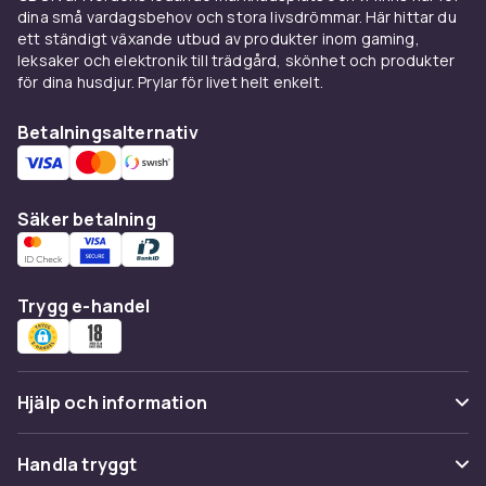
dina små vardagsbehov och stora livsdrömmar. Här hittar du
Teologisk litteratur behandlar frågor om Gud,
ett ständigt växande utbud av produkter inom gaming,
Jesus och trons innehåll, medan mer
leksaker och elektronik till trädgård, skönhet och produkter
lättillgängliga fackböcker ger en överblick över
för dina husdjur. Prylar för livet helt enkelt.
kristendomen som världsreligion och dess roll i
Sverige genom Svenska kyrkan.
Betalningsalternativ
Hitta rätt i kategorin
Kristendom är en del av vårt större utbud inom
Säker betalning
religion och filosofi. Är du intresserad av andra
religioner hittar du även
böcker om islam
,
böcker om judendom
och
böcker om
Trygg e-handel
buddhism
. För bredare titlar inom
religionsvetenskap finns
religionböcker
, och
den som hellre utforskar tankens värld kan titta
på
böcker om filosofi
eller
andliga och
Hjälp och information
spirituella böcker
.
Vanliga frågor
Handla tryggt