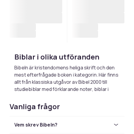
Biblar i olika utföranden
Bibeln är kristendomens heliga skrift och den
mest efterfrågade boken i kategorin. Här finns
allt från klassiska utgåvor av Bibel 2000 till
studiebiblar med förklarande noter, biblar i
konstskinn och utgåvor i stort format med
Gamla testamentets apokryfiska böcker. Ska
Vanliga frågor
bibeln användas dagligen är en inbunden
utgåva i konstskinn ett hållbart val, medan en
Vem skrev Bibeln?
pocketbibel passar bättre i väskan. För den
som vill kombinera läsning med reflektion finns