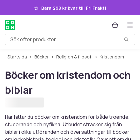
Hoppa till huvudinnehållet
Bara 299 kr kvar till Fri Frakt!
Sök efter produkter
Startsida
Böcker
Religion & filosofi
Kristendom
Böcker om kristendom och
biblar
Här hittar du böcker om kristendom för både troende,
studerande och nyfikna. Utbudet sträcker sig från
biblar i olika utföranden och översättningar till böcker
om kyrkohistoria, teologi och kristet liv. Oavsett om du