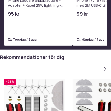
iPhone Laddare Snabbladdare -
iPhone 17 / 16 / 15 
Adapter + Kabel 25W lightning -
med 2M USB-C till U
USB-C 2m
95 kr
99 kr
torsdag, 13 aug
måndag, 17 aug
Rekommendationer för dig
-25 %