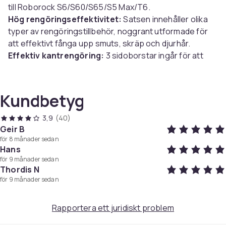
till Roborock S6/S60/S65/S5 Max/T6.
Hög rengöringseffektivitet:
Satsen innehåller olika
typer av rengöringstillbehör, noggrant utformade för
att effektivt fånga upp smuts, skräp och djurhår.
Effektiv kantrengöring:
3 sidoborstar ingår för att
säkerställa noggrann rengöring längs väggar, hörn och
kanter. Dessa borstar hjälper till att sopa in skräp till
huvudborsten för effektiv rengöring.
Kundbetyg
Glänsande golv:
De 4 tvättbara och återanvändbara
moppdynor är enkla att fästa och ser till att du får ett
3,9
(40)
rent och polerat golv.
Geir B
för 8 månader sedan
Grundlig filtrering:
Dessutom ingår 4 st
Hans
dammsugarfilter som filtrerar och fångar upp damm,
för 9 månader sedan
smuts, djurhår och små partiklar.
Thordis N
för 9 månader sedan
Specifikationer:
Färg: Flerfärgad
Rapportera ett juridiskt problem
Material: ABS, Fiber, Nylon och Filterbomull
Storlek: 19,5 x 4 cm/16,5 x 5,2 cm