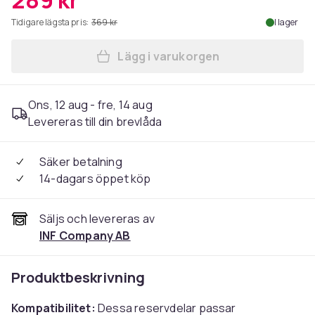
289 kr
Tidigare lägsta pris:
369 kr
I lager
Lägg i varukorgen
Lägg till Tillbehör Roboroc
Ons, 12 aug - fre, 14 aug
Levereras till din brevlåda
Säker betalning
14-dagars öppet köp
Säljs och levereras av
INF Company AB
Produktbeskrivning
Kompatibilitet:
Dessa reservdelar passar