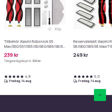
Köp
Lägg till Tillbehör Xiaomi Rob
Tillbehör Xiaomi Roborock S5
Reservdelskit Xiaomi 
Max/S50/S51/S55/S5/S60/S65/S6/S6
S6/S60/S65/S5 Max/T
Pure/S6 MAXV 22 delar
239 kr
249 kr
Tidigare lägsta pris:
319 kr
4,9
5,0
fredag, 14 aug
fredag, 14 aug