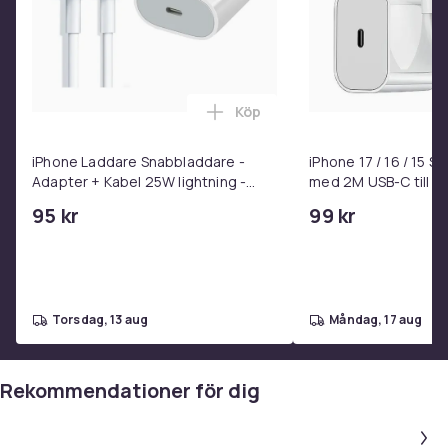
11140
Artikel.nr.
19cc2c43-243a-4fd1-9a26-a28ab1cb777f
Produktsäkerhetsinformation
Köp
Lägg till iPhone Laddare Snab
iPhone Laddare Snabbladdare -
iPhone 17 / 16 / 15 
Adapter + Kabel 25W lightning -
med 2M USB-C till U
USB-C 2m
95 kr
99 kr
torsdag, 13 aug
måndag, 17 aug
Rekommendationer för dig