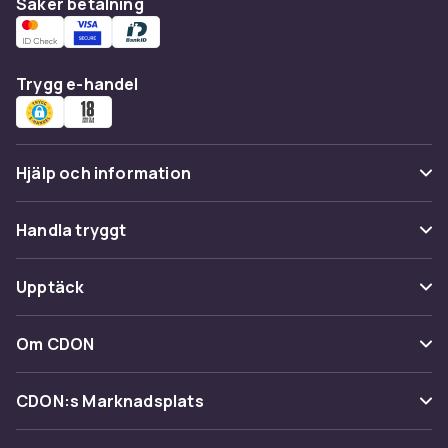
Säker betalning
Trygg e-handel
Hjälp och information
Vanliga frågor
Handla tryggt
Spåra paket
Betalning
Upptäck
Ångra & Returnera här
Leverans
Kategorier
Kundservice
Om CDON
Villkor & policy
Varumärken
Om oss
Återkallelser
CDON:s Marknadsplats
Guider
Kundrecensioner