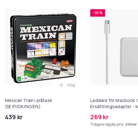
-10 %
Köp
Lägg till Mexican Train i plåtas
Mexican Train i plåtask
Laddare för Macbook /
(SE/FI/DK/NO/EN)
Ersättningsadapter -
3 - 96W
439 kr
269 kr
Tidigare lägsta pris:
299 kr