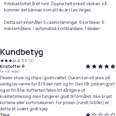
fritidsaktivitet året runt. Öppna helt enkelt väskan, så
kommer det kännas som att du är i Las Vegas.
Detta set innehåller 5 casinotärningar, 6 kortlekar, 6
markerhållare, 1 automatisk kortblandare, 1 dealer-
bricka, 1 small blind-bricka, 1 big blind-bricka och 600
lasermarker.
Kundbetyg
Setet levereras i en luxuös förvaringsväska i aluminium.
3,0
(2)
Färg: Flerfärgad
Kristoffer R
Material: Plast och aluminium
för 4 år sedan
Lådans mått: 38 x 36 x 15 cm (L x B x H)
Dealer shoe og chips i god kvalitet. Duken kan strykes på
Mått spelmatta: 91 x 59 cm (L x B)
veldig lav varme for å få den rett og fin. Den får jobben gjort
11,5 g laser-marker
og er fin å ha. Kofferten føles litt dårligere ut
Inklusive:
kvalitetsmessig, men fungerer godt til formålet. Ikke brukt
1 x Dealer-bricka
kortene eller kortstokkeren. For prisen (rundt 1450kr) er
1 x Small blind-bricka
dette et svært godt kjøp.
1 x Big blind-bricka
Tina