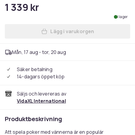
1 339 kr
I lager
Lägg i varukorgen
Lägg till vidaXL Kombinera
Mån, 17 aug - tor, 20 aug
Säker betalning
14-dagars öppet köp
Säljs och levereras av
VidaXL International
Produktbeskrivning
Att spela poker med vännerna är en populär