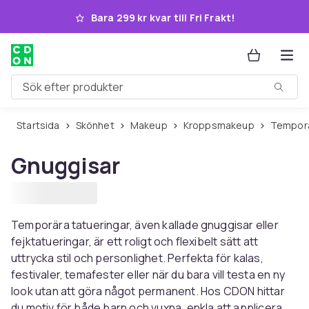
Hoppa till huvudinnehållet
Bara 299 kr kvar till Fri Frakt!
Sök efter produkter
Startsida
Skönhet
Makeup
Kroppsmakeup
Tempor
Gnuggisar
Temporära tatueringar, även kallade gnuggisar eller
fejktatueringar, är ett roligt och flexibelt sätt att
uttrycka stil och personlighet. Perfekta för kalas,
festivaler, temafester eller när du bara vill testa en ny
look utan att göra något permanent. Hos CDON hittar
du motiv för både barn och vuxna, enkla att applicera