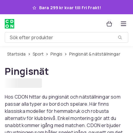
Hoppa till huvudinnehållet
Bara 299 kr kvar till Fri Frakt!
Sök efter produkter
Startsida
Sport
Pingis
Pingisnät & nätställningar
Pingisnät
Hos CDON hittar du pingisnät och nätställningar som
passar alla typer av bord och spelare. Här finns
klassiska modeller för hemmabruk och robusta
alternativ för klubbnivå. Enkel montering gör att du
snabbt kommer igång med matchen. CDON erbjuder
utrustningen som håller spelet igång, oavsett om det