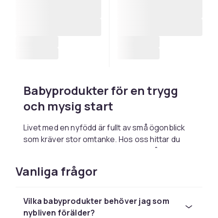
Babyprodukter för en trygg
och mysig start
Livet med en nyfödd är fullt av små ögonblick
som kräver stor omtanke. Hos oss hittar du
babyprodukter som gör de första månaderna
enklare – från sköna snuttefiltar och
Vanliga frågor
trygghetsgivande nappar till smarta lösningar
för blöjbyten och amning. Babytillbehör som
skapar lugn för både bebis och förälder.
Vilka babyprodukter behöver jag som
nybliven förälder?