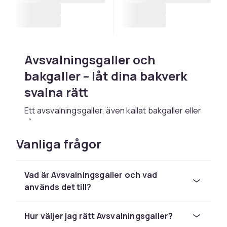
Avsvalningsgaller och
bakgaller – låt dina bakverk
svalna rätt
Ett avsvalningsgaller, även kallat bakgaller eller
tårtgaller, är ett enkelt men ovärderligt
redskap för alla som
bakar
. Genom att placera
Vanliga frågor
dina nygräddade bakverk på ett galler istället
för direkt på bänken eller i formen kan luften
cirkulera fritt runt hela bakverket. Det
Vad är Avsvalningsgaller och vad
förhindrar att undersidan blir fuktig och
används det till?
ångkokt, och ger ett jämnare och krispigare
slutresultat.
Hur väljer jag rätt Avsvalningsgaller?
Avsvalningsgaller används för allt från kakor,