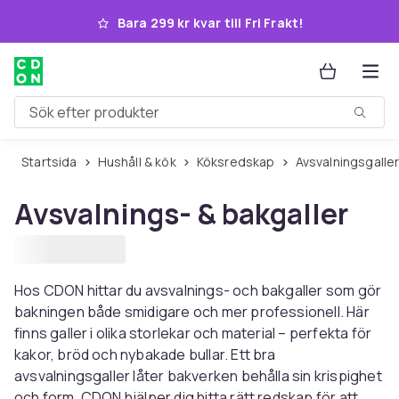
Hoppa till huvudinnehållet
Bara 299 kr kvar till Fri Frakt!
Sök efter produkter
Startsida
Hushåll & kök
Köksredskap
Avsvalningsgalle
Avsvalnings- & bakgaller
Hos CDON hittar du avsvalnings- och bakgaller som gör
bakningen både smidigare och mer professionell. Här
finns galler i olika storlekar och material – perfekta för
kakor, bröd och nybakade bullar. Ett bra
avsvalningsgaller låter bakverken behålla sin krispighet
och form. CDON hjälper dig hitta rätt redskap för att