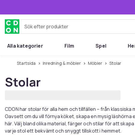
Hoppa till huvudinnehållet
Sök efter produkter
Alla kategorier
Film
Spel
He
Startsida
Inredning & möbler
Möbler
Stolar
Stolar
CDON har stolar för alla hem och tillfällen – från klassiska
Oavsett om du vill förnya köket, skapa en mysig läshörna el
här. Välj bland olika material, färger och stilar för att ska
varje stol ett bekvämt och snyggt tillskott i hemmet.