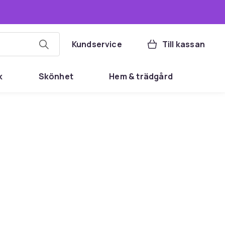
Kundservice
Till kassan
k
Skönhet
Hem & trädgård