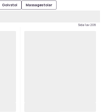
Golvstol
Massagestolar
Sida 1 av 208