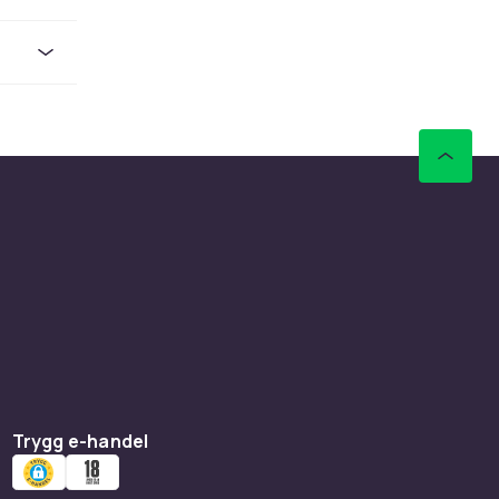
Välj en
d till
elar för
ör din
ar
Trygg e-handel
om är