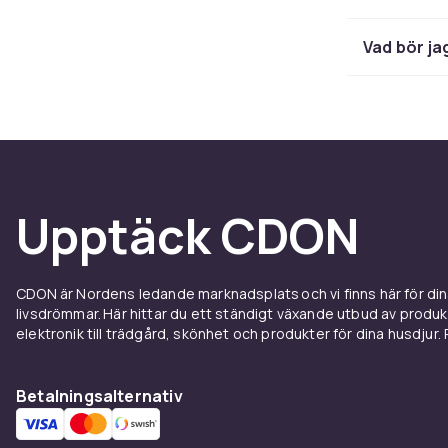
Barsto
Vad bör ja
Barstolar
pass
justerbara oc
modell med fo
Gaming
Upptäck CDON
Gamingstola
nacke, rygg o
att passa oli
CDON är Nordens ledande marknadsplats och vi finns här för d
hållning och 
livsdrömmar. Här hittar du ett ständigt växande utbud av produ
elektronik till trädgård, skönhet och produkter för dina husdjur. Pr
Klapps
Betalningsalternativ
Klappstolar o
lätta att förv