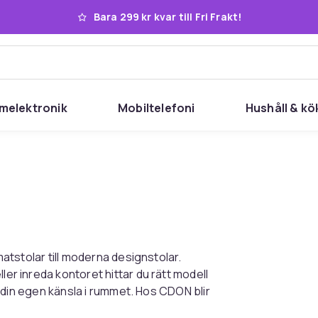
Bara 299 kr kvar till Fri Frakt!
melektronik
Mobiltelefoni
Hushåll & kö
 matstolar till moderna designstolar.
ler inreda kontoret hittar du rätt modell
pa din egen känsla i rummet. Hos CDON blir