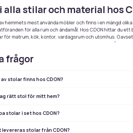
 i alla stilar och material hos
t av hemmets mest använda möbler och finns i en mängd olika s
utföranden för alla rum och ändamål. Hos CDON hittar du ett 
ar för matrum, kök, kontor, vardagsrum och utomhus. Oavse
sisk trästol, en modern designstol eller en bekväm fåtölj hitta
s oss.
a frågor
olar och matstolar
r av stolar finns hos CDON?
ch matstolar
är bland de mest efterfrågade stolarna och finns
 mellan trä, metall och plast i ett brett urval av färger och stil
atbord och kök. Stabila ben och bekväma sittytor är viktiga 
jag rätt stol för mitt hem?
är du väljer matstol.
ns i höjder anpassade för standardbord på 75 cm. Tänk på att
pa stolar i set hos CDON?
tt sitthöjd och eventuella armstöd beroende på hur du anvä
tstolar är ett praktiskt val om du ibland behöver extra platse
 levereras stolar från CDON?