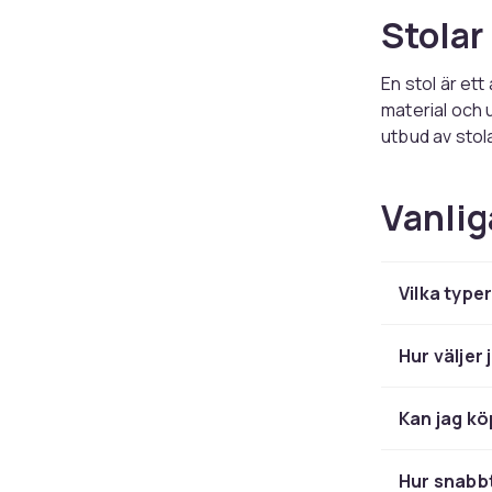
Stolar
En stol är et
material och 
utbud av stol
söker en klas
alternativ ho
Vanlig
Köksst
Vilka type
Köksstolar o
varianter. Välj
matcha ditt m
Hur väljer 
att tänka på n
Matstolar fin
Kan jag kö
stolar med rä
Stapelbara ma
Hur snabbt
bordet.