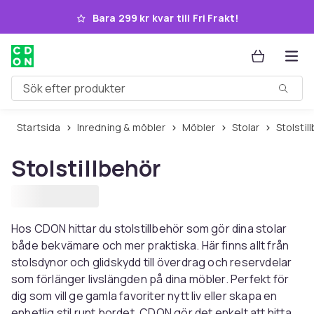
Hoppa till huvudinnehållet
Bara 299 kr kvar till Fri Frakt!
Sök efter produkter
Startsida
Inredning & möbler
Möbler
Stolar
Stolsti
Stolstillbehör
Hos CDON hittar du stolstillbehör som gör dina stolar
både bekvämare och mer praktiska. Här finns allt från
stolsdynor och glidskydd till överdrag och reservdelar
som förlänger livslängden på dina möbler. Perfekt för
dig som vill ge gamla favoriter nytt liv eller skapa en
enhetlig stil runt bordet. CDON gör det enkelt att hitta