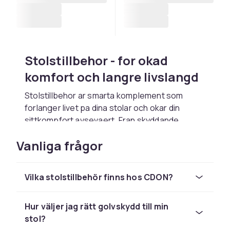
Stolstillbehor - for okad
komfort och langre livslangd
Stolstillbehor ar smarta komplement som
forlanger livet pa dina stolar och okar din
sittkompfort avsevaert. Fran skyddande
golvklossar och sittdynor till ryggkuddar och
Vanliga frågor
hojdjusteringssatser - hos CDON hittar du ett
stort sortiment av tillbehor for alla typer av
stolar, oavsett om det ror sig om
Vilka stolstillbehör finns hos CDON?
kontorsstolar, köksstolar, barstolar eller
utomhusstolar.
Hur väljer jag rätt golvskydd till min
Att investera i ratt stolstillbehor kan gora stor
stol?
skillnad, saval ekonomiskt som