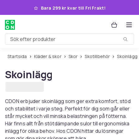
Hoppa till huvudinnehållet
Bara 299 kr kvar till Fri Frakt!
Sök efter produkter
Startsida
Kläder & skor
Skor
Skotillbehör
Skoinlägg
Skoinlägg
CDON erbjuder skoinlägg som ger extra komfort, stöd
och stabilitet i varje steg. Perfekt för dig som går eller
står mycket och vill minska belastningen på fötterna.
Här finns allt från stötdämpande sulor till ergonomiska
inlägg för olika behov. Hos CDON hittar du lösningar
som gör dina skor skönare att bära.