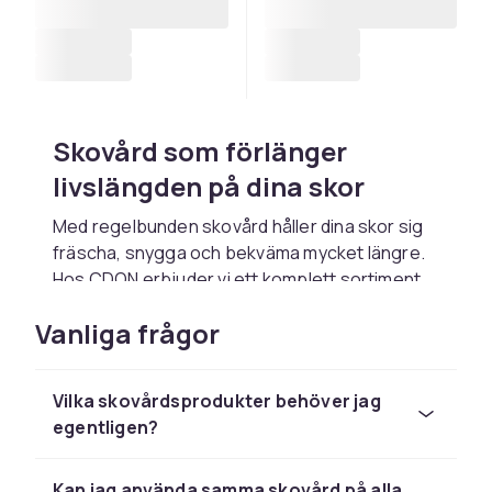
Skovård som förlänger
livslängden på dina skor
Med regelbunden skovård håller dina skor sig
fräscha, snygga och bekväma mycket längre.
Hos CDON erbjuder vi ett komplett sortiment
av skovårdsprodukter som täcker allt du
Vanliga frågor
behöver, från
skoborstar
och
skokräm och
skoputsmedel
till
skoblock
och
skohorn
.
Oavsett om du vårdar läderskor, sneakers eller
Vilka skovårdsprodukter behöver jag
stövlar finns rätt produkt för varje material.
egentligen?
Med tryggt köp och snabb leverans har du allt
du behöver för att ta hand om dina skor direkt
hem till dörren.
Kan jag använda samma skovård på alla