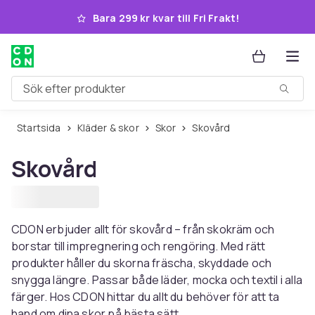
Hoppa till huvudinnehållet
Bara 299 kr kvar till Fri Frakt!
Sök efter produkter
Startsida
Kläder & skor
Skor
Skovård
Skovård
CDON erbjuder allt för skovård – från skokräm och
borstar till impregnering och rengöring. Med rätt
produkter håller du skorna fräscha, skyddade och
snygga längre. Passar både läder, mocka och textil i alla
färger. Hos CDON hittar du allt du behöver för att ta
hand om dina skor på bästa sätt.