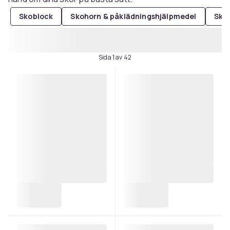
Skoblock
Skohorn & påklädningshjälpmedel
Sko
Sida 1 av 42