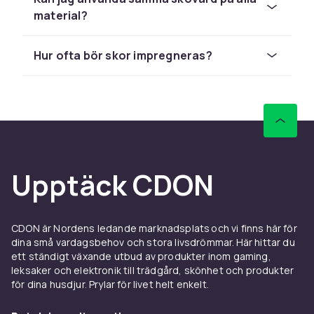
material?
Rengöring och behandling
Grundlig rengöring är det första steget i all
Hur ofta bör skor impregneras?
skovård. Börja med att borsta bort löst smuts
med en
skoborste
och använd sedan lämpligt
rengöringsmedel beroende på material.
Skobehandling och färgmedel
hjälper dig att
återställa färgen på nötta läderskor och ger
ett skyddande lager mot fukt och smuts.
Impregneringsspray är ett måste för nya skor
Upptäck CDON
och bör appliceras regelbundet för att
bibehålla det vattenavvisande skyddet. Rengör
alltid skorna innan du applicerar nya produkter
CDON är Nordens ledande marknadsplats och vi finns här för
för bästa resultat.
dina små vardagsbehov och stora livsdrömmar. Här hittar du
ett ständigt växande utbud av produkter inom gaming,
Polering och skydd
leksaker och elektronik till trädgård, skönhet och produkter
för dina husdjur. Prylar för livet helt enkelt.
Skokräm och skoputsmedel
ger läderskor
näring, glans och ett skyddande lager som