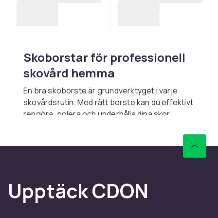
Skoborstar för professionell
skovård hemma
En bra skoborste är grundverktyget i varje
skovårdsrutin. Med rätt borste kan du effektivt
rengöra, polera och underhålla dina skor
oavsett material. Hos CDON hittar du
skoborstar i alla typer, från mjuka polerbörstar
i hästhår till grövare rengöringsborstar i nylon
och specialborstar för mocka. Med snabb
leverans och tryggt köp bygger du enkelt upp
Upptäck CDON
din skovårdsutrustning hemma.
Olika borstar för olika