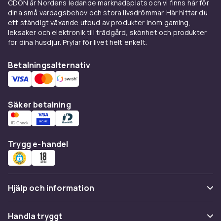
ändamål
CDON är Nordens ledande marknadsplats och vi finns här för
dina små vardagsbehov och stora livsdrömmar. Här hittar du
Rengöringsborstar med styva syntetborst tar
ett ständigt växande utbud av produkter inom gaming,
effektivt bort grov smuts och lera från sulor
leksaker och elektronik till trädgård, skönhet och produkter
för dina husdjur. Prylar för livet helt enkelt.
och ovansida. Applikationsborstar med
mjukare borst används för att arbeta in
Betalningsalternativ
skokräm jämnt i lädret. Polerbörstar i hästhår
ger den slutliga glansen efter att krämen
torkat. Mocka- och nubuck-borstar med
gummi- eller mässingstift lyfter fibrerna och
Säker betalning
tar bort ytsmuts utan att skada materialet.
Snedskurna kantborstar når in i sömmar och
svåråtkomliga detaljer.
Trygg e-handel
Material och kvalitet
Kvaliteten på borstens borst och handtag
Hjälp och information
avgör både resultat och hållbarhet. Hästhår
ger den mjukaste och mest effektiva
Vanliga frågor
poleringen. Grävlingshår är ett alternativ med
Handla tryggt