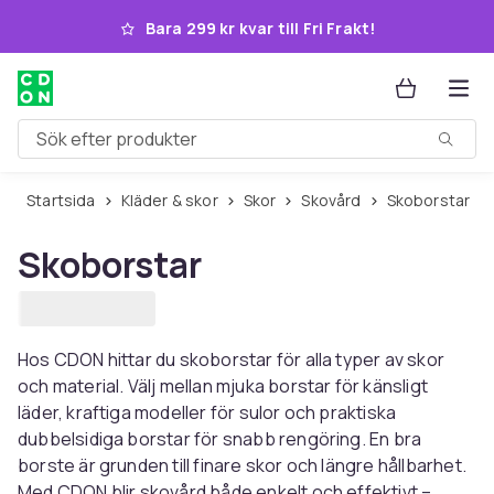
Hoppa till huvudinnehållet
Bara 299 kr kvar till Fri Frakt!
Sök efter produkter
Startsida
Kläder & skor
Skor
Skovård
Skoborstar
Skoborstar
Hos CDON hittar du skoborstar för alla typer av skor
och material. Välj mellan mjuka borstar för känsligt
läder, kraftiga modeller för sulor och praktiska
dubbelsidiga borstar för snabb rengöring. En bra
borste är grunden till finare skor och längre hållbarhet.
Med CDON blir skovård både enkelt och effektivt –