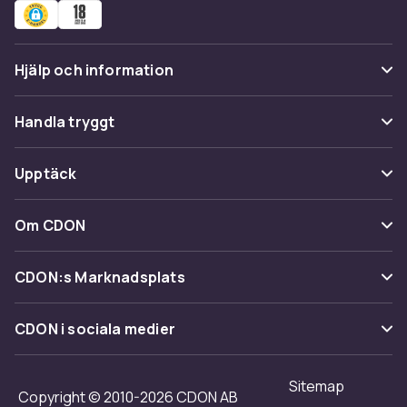
Hjälp och information
Vanliga frågor
Handla tryggt
Spåra paket
Betalning
Upptäck
Ångra & Returnera här
Leverans
Kategorier
Kundservice
Om CDON
Villkor & policy
Varumärken
Om oss
Återkallelser
CDON:s Marknadsplats
Guider
Kundrecensioner
Sälj på CDON
Shopit.se
CDON i sociala medier
Karriär på CDON
Bli affiliate
Investor relations
Sitemap
Regler & kvalitet
Copyright © 2010-2026 CDON AB