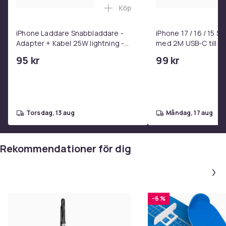
Köp
Lägg till iPhone Laddare Snab
iPhone Laddare Snabbladdare -
iPhone 17 / 16 / 15 
Adapter + Kabel 25W lightning -
med 2M USB-C till U
USB-C 2m
95 kr
99 kr
torsdag, 13 aug
måndag, 17 aug
Rekommendationer för dig
-6 %