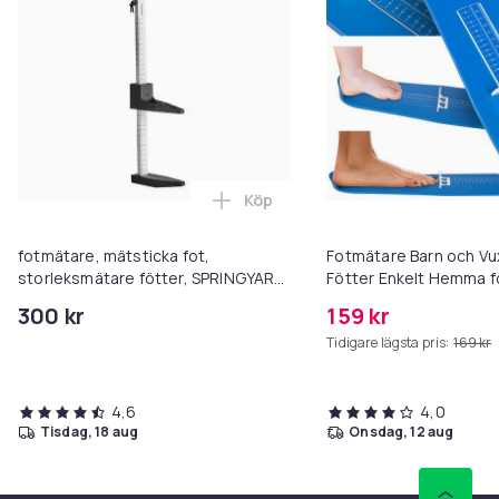
Köp
Lägg till fotmätare, mätsticka
fotmätare, mätsticka fot,
Fotmätare Barn och Vux
storleksmätare fötter, SPRINGYARD
Fötter Enkelt Hemma f
METAL FOOT MEASURER
Online
300 kr
159 kr
Tidigare lägsta pris:
169 kr
4,6
4,0
tisdag, 18 aug
onsdag, 12 aug