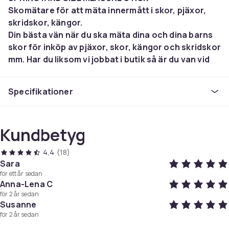
Skomätare för att mäta innermått i skor, pjäxor,
skridskor, kängor.
Din bästa vän när du ska mäta dina och dina barns
skor för inköp av pjäxor, skor, kängor och skridskor
mm. Har du liksom vi jobbat i butik så är du van vid
att föräldrar kommer in med ett papper där de ritat
runt sitt barns fot för att se hur lång foten är? Tror
Specifikationer
vi att det blir ett tillförlitligt mått med
millimeterprecision? Nej!
Kundbetyg
Det här är en skomätare för professionell
användning i butik och för konsumenter i hemmet.
4,4
(18)
Med denna högkvalitativa skomätare får du ett
Sara
exakt innermått i millimeter på dina skor, skridskor,
för ett år sedan
kängor etc.
Anna-Lena C
Specifikation:
för 2 år sedan
Susanne
för 2 år sedan
Fotmätare i plast med måttbanband i stål.