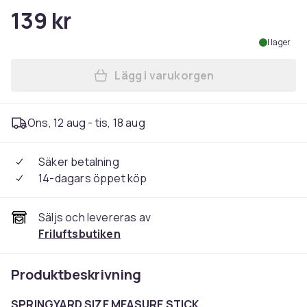
139 kr
I lager
Lägg i varukorgen
Lägg till skomätare, mätst
Ons, 12 aug - tis, 18 aug
Säker betalning
14-dagars öppet köp
Säljs och levereras av
Friluftsbutiken
Produktbeskrivning
SPRINGYARD SIZE MEASURE STICK