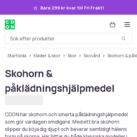
Hoppa till huvudinnehållet
Bara 299 kr kvar till Fri Frakt!
Sök efter produkter
Startsida
Kläder & skor
Skor
Skovård
Skohorn & på
Skohorn &
påklädningshjälpmedel
CDON har skohorn och smarta påklädningshjälpmedel
som gör vardagen smidigare. Med ett bra skohorn
slipper du böja dig djupt och bevarar samtidigt hälens
form på skorna. Här hittar du både klassiska modeller i