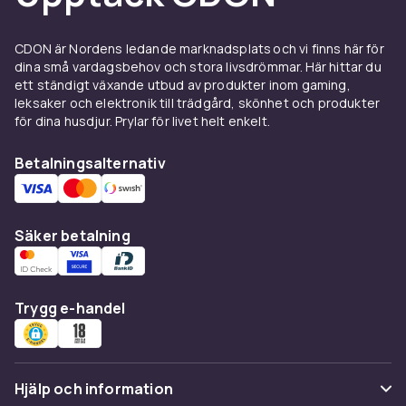
framtid.
Korta och långa skohorn
CDON är Nordens ledande marknadsplats och vi finns här för
dina små vardagsbehov och stora livsdrömmar. Här hittar du
Korta skohorn på 15 till 20 centimeter är
ett ständigt växande utbud av produkter inom gaming,
perfekta att ha i fickan, väskan eller hallen för
leksaker och elektronik till trädgård, skönhet och produkter
snabb användning. De är smidiga att ta med på
för dina husdjur. Prylar för livet helt enkelt.
resor och finns i plast, metall och horn. Långa
skohorn på 50 till 70 centimeter gör det möjligt
Betalningsalternativ
att ta på skorna stående utan att böja sig,
vilket är bekvämt i vardagen och extra
värdefullt för äldre och personer med
Säker betalning
ryggbesvär. Extra långa modeller på 80
centimeter eller mer finns för de som behöver
maximal räckvidd.
Trygg e-handel
Material och design
Skohorn finns i en rad material med olika
egenskaper. Rostfritt stål är hållbart, slät och
Hjälp och information