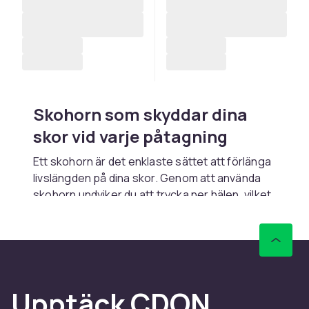
Skohorn som skyddar dina
skor vid varje påtagning
Ett skohorn är det enklaste sättet att förlänga
livslängden på dina skor. Genom att använda
skohorn undviker du att trycka ner hälen, vilket
med tiden bryter ner hälkappan och förstör
skon. Hos CDON hittar du skohorn i alla längder
och material, från kompakta fickskohorn i
metall till eleganta långa modeller i trä som gör
att du slipper böja dig ner. Med snabb leverans
Upptäck CDON
och tryggt köp investerar du enkelt i skornas