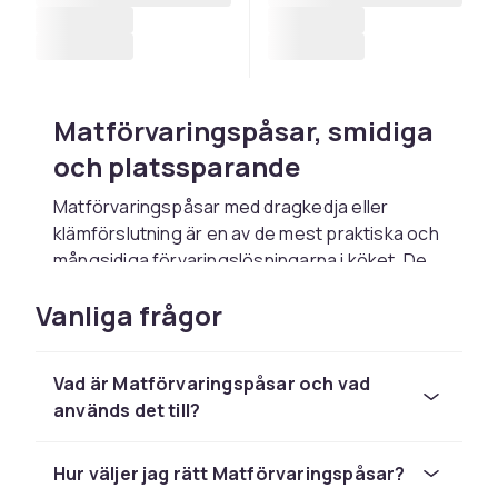
Matförvaringspåsar, smidiga
och platssparande
Matförvaringspåsar med dragkedja eller
klämförslutning är en av de mest praktiska och
mångsidiga förvaringslösningarna i köket. De
tar minimal plats i kylskåpet och frysen, är lätta
Vanliga frågor
att märka med innehåll och datum, och lämpar
sig för allt från frysta bär och köttfärs till
skurna grönsaker, ostar och marinerat kött.
Vad är Matförvaringspåsar och vad
Här hittar du matförvaringspåsar i olika
används det till?
storlekar och material — från traditionella
engångspåsar i plast till återanvändbara
alternativ i silikon och BPA-fri plast.
Hur väljer jag rätt Matförvaringspåsar?