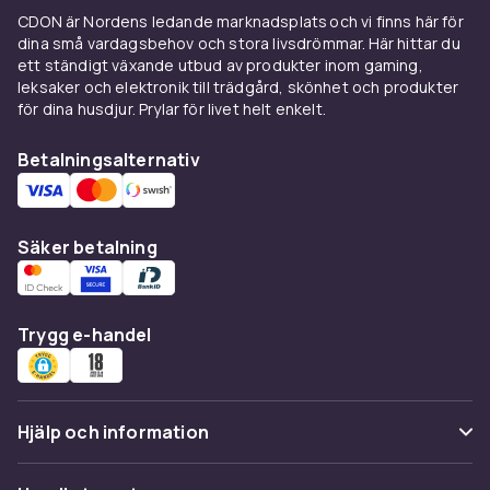
alternativ till engångspåsar. De tål att diskas i
CDON är Nordens ledande marknadsplats och vi finns här för
diskmaskin, kan användas hundratals gånger
dina små vardagsbehov och stora livsdrömmar. Här hittar du
och minskar plastanvändningen i köket
ett ständigt växande utbud av produkter inom gaming,
leksaker och elektronik till trädgård, skönhet och produkter
markant. Silkonpåsar är dessutom fryståliga,
för dina husdjur. Prylar för livet helt enkelt.
mikrovågsständiga och platssparande. En
investering i återanvändbara
Betalningsalternativ
matförvaringspåsar betalar sig snabbt och
minskar hushållets miljöpåverkan.
Fryspåsar och kylfackspåsar
Säker betalning
Fryspåsar med extra tjocka väggar och dubbla
förseglingslist är utformade för att skydda mat
Trygg e-handel
mot frysbrynning och uttorkning i frysen. Skriv
alltid innehåll och frysningsdatum på påsen
med märkpenna. Välj matlådepåsar i rätt
storlek för portioner – 1-liters påsar passar
Hjälp och information
perfekt för en maträtt för 2 personer.
Återanvändbara silikon-
Vanliga frågor