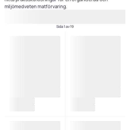
miljömedveten matförvaring.
Sida 1 av 19