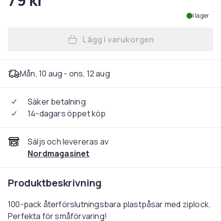
79 kr
I lager
Lägg i varukorgen
Lägg till 100-Pack - 4x6cm Z
Mån, 10 aug - ons, 12 aug
Säker betalning
14-dagars öppet köp
Säljs och levereras av
Nordmagasinet
Produktbeskrivning
100-pack återförslutningsbara plastpåsar med ziplock.
Perfekta för småförvaring!