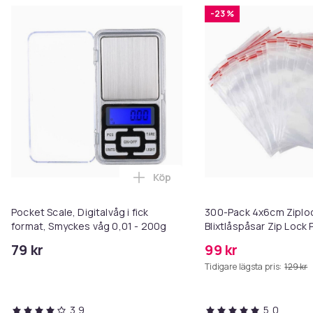
-23 %
Köp
Lägg till Pocket Scale, Digitalv
Pocket Scale, Digitalvåg i fick
300-Pack 4x6cm Ziplo
format, Smyckes våg 0,01 - 200g
Blixtlåspåsar Zip Lock 
79 kr
99 kr
Tidigare lägsta pris:
129 kr
3,9
5,0