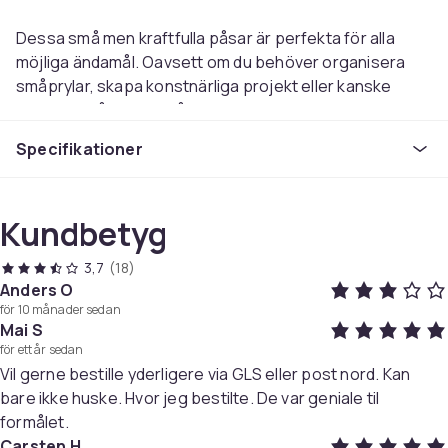
Dessa små men kraftfulla påsar är perfekta för alla
möjliga ändamål. Oavsett om du behöver organisera
småprylar, skapa konstnärliga projekt eller kanske
förvara småskruvar på ett ordnat sätt, kommer de här
påsarna att göra jobbet. De är lätta att öppna och
Specifikationer
försluta med sitt blixtlås och kan även förseglas genom
värmesvetsning. Dessutom är de ett miljövänligt val då
de kan återanvändas om och om igen.
Kundbetyg
Ziplock-påsar har en spännande historia som sträcker
3,7
(18)
sig ända tillbaka till 1950-talet och idag har de blivit en
Anders O
oumbärlig del av vårt vardagsliv. Förvara, organisera
för 10 månader sedan
och förenkla med dessa praktiska ziplock-påsar!
Mai S
för ett år sedan
Vil gerne bestille yderligere via GLS eller post nord. Kan
Återförslutningsbara för enkel användning
bare ikke huske. Hvor jeg bestilte. De var geniale til
Organiserar och skyddar dina saker
formålet.
Material: miljövänlig polyeten
Carsten H