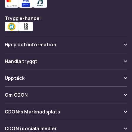
Trygg e-handel
Hjälp och information
Vanliga frågor
Handla tryggt
Spåra paket
Betalning
Upptäck
Ångra & Returnera här
Leverans
Kategorier
Kundservice
Om CDON
Villkor & policy
Varumärken
Om oss
Återkallelser
CDON:s Marknadsplats
Guider
Kundrecensioner
Sälj på CDON
Shopit.se
CDON i sociala medier