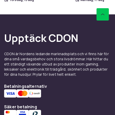
463
Artikel.nr.
a2bb91f5-ebdd-506d-8719-cdb6f2e48f0b
Produktsäkerhetsinformation
Upptäck CDON
CDON är Nordens ledande marknadsplats och vi finns här för
dina små vardagsbehov och stora livsdrömmar. Här hittar du
ett ständigt växande utbud av produkter inom gaming,
leksaker och elektronik till trädgård, skönhet och produkter
för dina husdjur. Prylar för livet helt enkelt.
Betalningsalternativ
Säker betalning