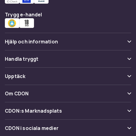
Trygg e-handel
Hjälp och information
Vanliga frågor
Handla tryggt
Spåra paket
Betalning
Upptäck
Ångra & Returnera här
Leverans
Kategorier
Kundservice
Om CDON
Villkor & policy
Varumärken
Om oss
Återkallelser
CDON:s Marknadsplats
Guider
Kundrecensioner
Sälj på CDON
Shopit.se
CDON i sociala medier
Karriär på CDON