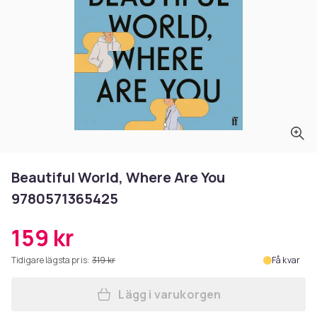
Beautiful World, Where Are You
9780571365425
159 kr
Tidigare lägsta pris:
319 kr
Få kvar
Lägg i varukorgen
Lägg till Beautiful World, 