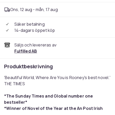
Ons, 12 aug - mån, 17 aug
Säker betalning
14-dagars öppet köp
Säljs och levereras av
Fulfilled AB
Produktbeskrivning
'
Beautiful World, Where Are
You
is Rooney's best novel.'
THE TIMES
*The
Sunday Times
and Global number one
bestseller*
*Winner of Novel of the Year at the An Post Irish
Book Awards*