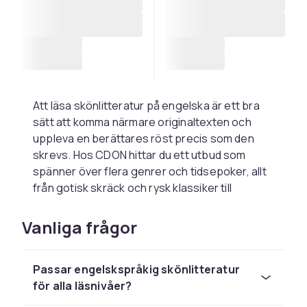
Att läsa skönlitteratur på engelska är ett bra
sätt att komma närmare originaltexten och
uppleva en berättares röst precis som den
skrevs. Hos CDON hittar du ett utbud som
spänner över flera genrer och tidsepoker, allt
från gotisk skräck och rysk klassiker till
samtida romaner.
Vanliga frågor
Bland klassikerna finns Bram Stokers Dracula,
en av skräckgenrens mest inflytelserika
romaner, och Dostojevskijs Crime and
Passar engelskspråkig skönlitteratur
Punishment som fortfarande läses av
för alla läsnivåer?
studenter och litteraturintresserade världen