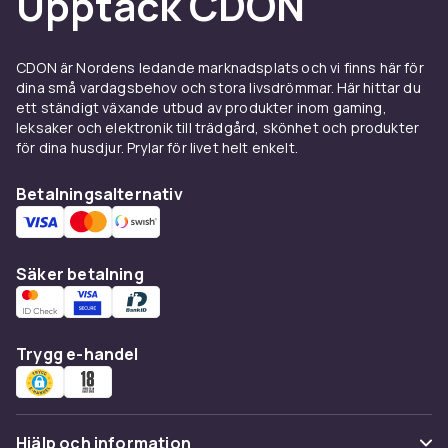
Upptäck CDON
Skönlitteratur - pocket
och
Skönlitteratur i
storpocket
vara ett bra alternativ oavsett
språk.
CDON är Nordens ledande marknadsplats och vi finns här för
Med ett växande utbud av engelskspråkig
dina små vardagsbehov och stora livsdrömmar. Här hittar du
skönlitteratur hos CDON hittar du enkelt din
ett ständigt växande utbud av produkter inom gaming,
leksaker och elektronik till trädgård, skönhet och produkter
nästa bok, oavsett om du föredrar klassiker
för dina husdjur. Prylar för livet helt enkelt.
eller nya bästsäljare.
Betalningsalternativ
Säker betalning
Trygg e-handel
Hjälp och information