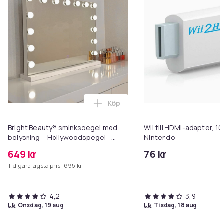
Köp
Lägg till Bright Beauty® sminks
Bright Beauty® sminkspegel med
Wii till HDMI-adapter, 
belysning – Hollywoodspegel –
Nintendo
58×46 cm – 15 LED-lampor – 3
649 kr
76 kr
ljusfärger – Dimbar – Smart Touch –
Tidigare lägsta pris:
695 kr
USB-laddningsport – Vit
4,2
3,9
onsdag, 19 aug
tisdag, 18 aug