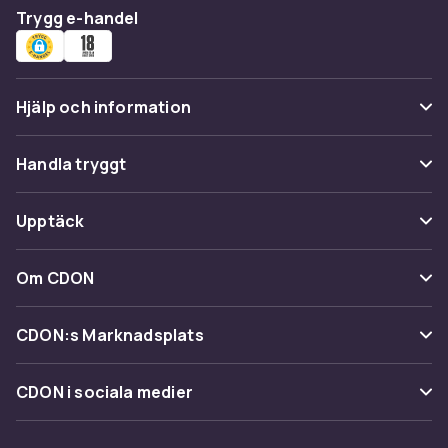
Trygg e-handel
Hjälp och information
Vanliga frågor
Handla tryggt
Spåra paket
Betalning
Upptäck
Ångra & Returnera här
Leverans
Kategorier
Kundservice
Om CDON
Villkor & policy
Varumärken
Om oss
Återkallelser
CDON:s Marknadsplats
Guider
Kundrecensioner
Sälj på CDON
Shopit.se
CDON i sociala medier
Karriär på CDON
Bli affiliate
Investor relations