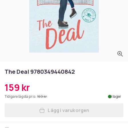
The Deal 9780349440842
159 kr
Tidigare lägsta pris:
169 kr
I lager
Lägg i varukorgen
Lägg till The Deal 9780349