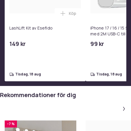
Artikel.nr.
Köp
2e8ec74f-3522-5f72-b74a-5e5050036a7f
Lägg till LashLift Kit av Esefi
Produktsäkerhetsinformation
LashLift Kit av Esefido
iPhone 17 / 16 / 15 
med 2M USB-C till U
149 kr
99 kr
tisdag, 18 aug
tisdag, 18 aug
Rekommendationer för dig
-7 %