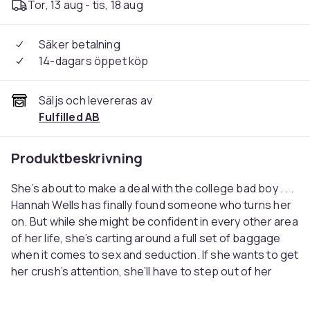
Tor, 13 aug - tis, 18 aug
Säker betalning
14-dagars öppet köp
Säljs och levereras av
Fulfilled AB
Produktbeskrivning
She’s about to make a deal with the college bad boy . . .
Hannah Wells has finally found someone who turns her
on. But while she might be confident in every other area
of her life, she’s carting around a full set of baggage
when it comes to sex and seduction. If she wants to get
her crush’s attention, she’ll have to step out of her
comfort zone and make him take notice . . . even if it
means tutoring the annoying, childish, cocky captain of